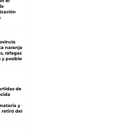
in el
la
ización
s
ovincia
ta naranja
as, ráfagas
 y posible
rtidas de
cida
matoria y
retiró del