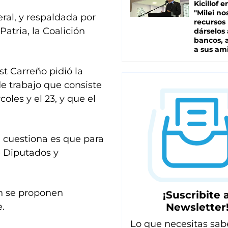
Kicillof e
"Milei no
ral, y respaldada por
recursos
Patria, la Coalición
dárselos 
bancos, a
a sus am
t Carreño pidió la
 trabajo que consiste
oles y el 23, y que el
n cuestiona es que para
e Diputados y
ón se proponen
¡Suscribite a
Newsletter
te.
Lo que necesitas sab