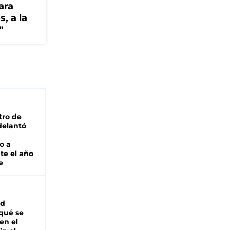
ara
, a la
"
tro de
adelantó
o a
te el año
e
ad
 qué se
en el