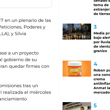
Senado s
tema de 
extranjer
de tierra
17 en un plenario de las
eticiones, Poderes y
Media pr
A), y Silvia
bajo aler
por lluvi
de viento
granizo
ase a un proyecto
 al gobierno de su
eran quedar firmes con
Roban pa
una cono
crema
antiinfla
comisiones tras un
Anmat la 
 realizada el miércoles
mercado
inanciamiento