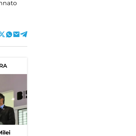
ennato
ORA
Milei