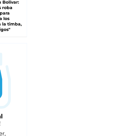
n Bolívar:
s roba
 para
a los
 la timba,
igos"
l
!
er,