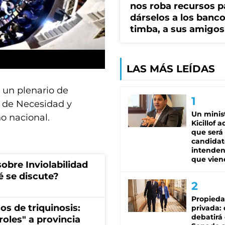
nos roba recursos p
dárselos a los bancos
timba, a sus amigos
LAS MÁS LEÍDAS
un plenario de
s de Necesidad y
Un minis
no nacional.
Kicillof 
que será
candidat
intenden
que vien
obre Inviolabilidad
é se discute?
Propied
os de triquinosis:
privada:
debatirá 
roles" a provincia