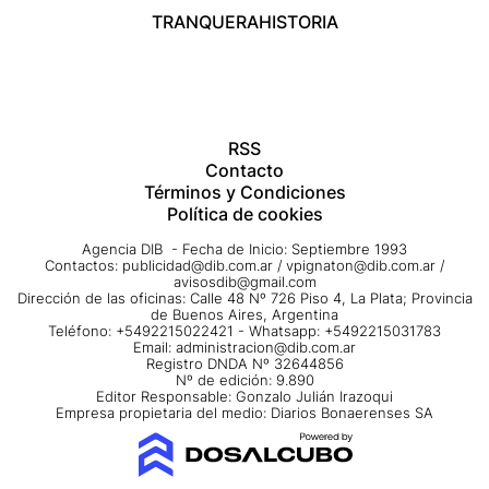
TRANQUERA
HISTORIA
RSS
Contacto
Términos y Condiciones
Política de cookies
Agencia DIB - Fecha de Inicio: Septiembre 1993
Contactos:
publicidad@dib.com.ar
/
vpignaton@dib.com.ar
/
avisosdib@gmail.com
Dirección de las oficinas: Calle 48 Nº 726 Piso 4, La Plata; Provincia
de Buenos Aires, Argentina
Teléfono: +5492215022421 - Whatsapp: +5492215031783
Email:
administracion@dib.com.ar
Registro DNDA Nº 32644856
Nº de edición: 9.890
Editor Responsable: Gonzalo Julián Irazoqui
Empresa propietaria del medio: Diarios Bonaerenses SA