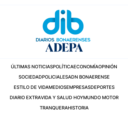
ÚLTIMAS NOTICIAS
POLÍTICA
ECONOMÍA
OPINIÓN
SOCIEDAD
POLICIALES
ADN BONAERENSE
ESTILO DE VIDA
MEDIOS
EMPRESAS
DEPORTES
DIARIO EXTRA
VIDA Y SALUD HOY
MUNDO MOTOR
TRANQUERA
HISTORIA