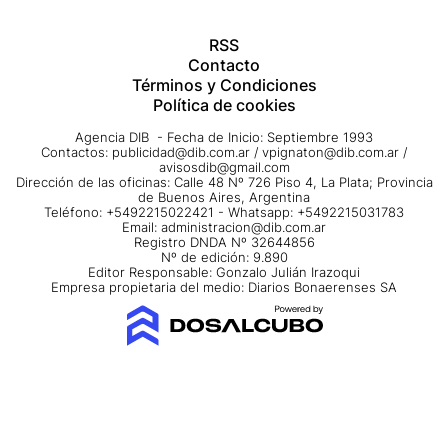
RSS
Contacto
Términos y Condiciones
Política de cookies
Agencia DIB - Fecha de Inicio: Septiembre 1993
Contactos:
publicidad@dib.com.ar
/
vpignaton@dib.com.ar
/
avisosdib@gmail.com
Dirección de las oficinas: Calle 48 Nº 726 Piso 4, La Plata; Provincia
de Buenos Aires, Argentina
Teléfono: +5492215022421 - Whatsapp: +5492215031783
Email:
administracion@dib.com.ar
Registro DNDA Nº 32644856
Nº de edición: 9.890
Editor Responsable: Gonzalo Julián Irazoqui
Empresa propietaria del medio: Diarios Bonaerenses SA