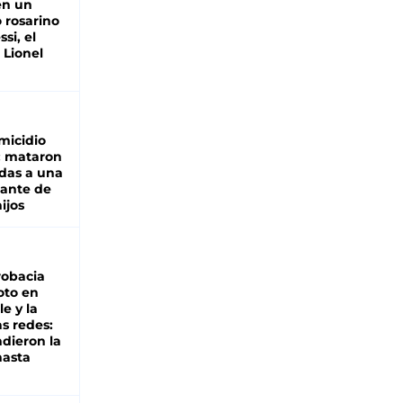
en un
 rosarino
si, el
 Lionel
micidio
: mataron
das a una
lante de
hijos
robacia
oto en
le y la
as redes:
ndieron la
hasta