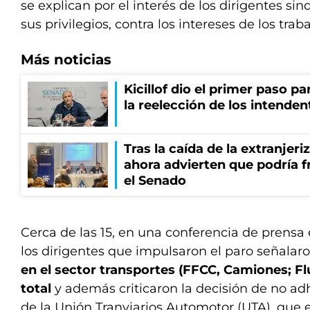
se explican por el interés de los dirigentes si
sus privilegios, contra los intereses de los trab
Más noticias
Kicillof dio el primer paso par
la reelección de los intenden
Tras la caída de la extranjeri
ahora advierten que podría f
el Senado
Cerca de las 15, en una conferencia de prensa 
los dirigentes que impulsaron el paro señala
en el sector transportes (FFCC, Camiones; Flu
total
y además criticaron la decisión de no adh
de la Unión Tranviarios Automotor (UTA), que 