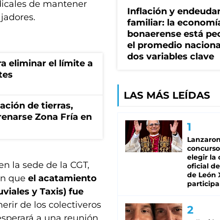
ndicales de mantener
Inflación y endeud
ajadores.
familiar: la economí
bonaerense está pe
el promedio naciona
dos variables clave
a eliminar el límite a
tes
LAS MÁS LEÍDAS
zación de tierras,
renarse Zona Fría en
Lanzaro
concurso
elegir la
en la sede de la CGT,
oficial de
de León 
ron que
el acatamiento
participa
viales y Taxis) fue
erir de los colectiveros
esperará a una reunión