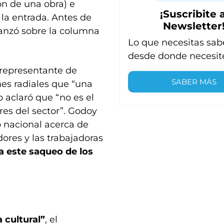
n de una obra) e
¡Suscribite a
la entrada. Antes de
Newsletter
anzó sobre la columna
Lo que necesitas sab
desde donde necesit
representante de
SABER MÁS
nes radiales que “una
o aclaró que “no es el
res del sector”. Godoy
o nacional acerca de
ores y las trabajadoras
a este saqueo de los
a cultural”
, el