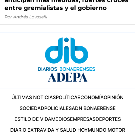
anticipan más medidas; fuertes cruces
entre gremialistas y el gobierno
Por
Andrés Lavaselli
ÚLTIMAS NOTICIAS
POLÍTICA
ECONOMÍA
OPINIÓN
SOCIEDAD
POLICIALES
ADN BONAERENSE
ESTILO DE VIDA
MEDIOS
EMPRESAS
DEPORTES
DIARIO EXTRA
VIDA Y SALUD HOY
MUNDO MOTOR