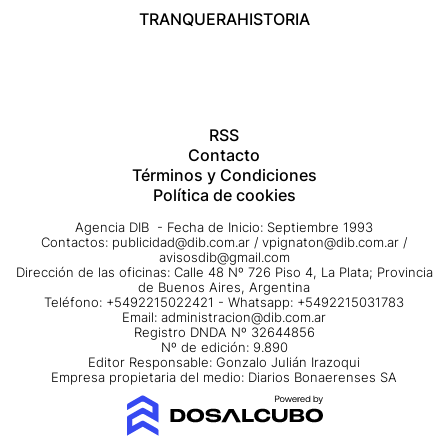
TRANQUERA
HISTORIA
RSS
Contacto
Términos y Condiciones
Política de cookies
Agencia DIB - Fecha de Inicio: Septiembre 1993
Contactos:
publicidad@dib.com.ar
/
vpignaton@dib.com.ar
/
avisosdib@gmail.com
Dirección de las oficinas: Calle 48 Nº 726 Piso 4, La Plata; Provincia
de Buenos Aires, Argentina
Teléfono: +5492215022421 - Whatsapp: +5492215031783
Email:
administracion@dib.com.ar
Registro DNDA Nº 32644856
Nº de edición: 9.890
Editor Responsable: Gonzalo Julián Irazoqui
Empresa propietaria del medio: Diarios Bonaerenses SA