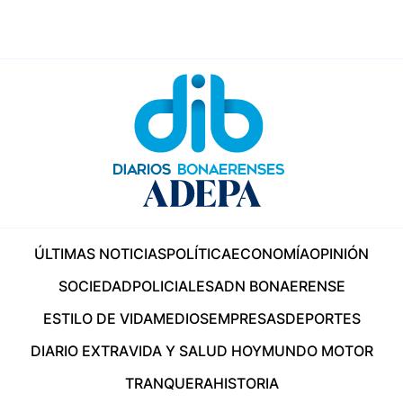
ÚLTIMAS NOTICIAS
POLÍTICA
ECONOMÍA
OPINIÓN
SOCIEDAD
POLICIALES
ADN BONAERENSE
ESTILO DE VIDA
MEDIOS
EMPRESAS
DEPORTES
DIARIO EXTRA
VIDA Y SALUD HOY
MUNDO MOTOR
TRANQUERA
HISTORIA