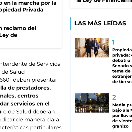
la Ley de Financiam
o en la marcha por la
ropiedad Privada
LAS MÁS LEÍDAS
n reclamo del
 Ley de
Propied
privada:
debatirá 
intendente de Servicios
Senado s
tema de 
o de Salud
extranjer
3.660″ deben presentar
de tierra
illa de prestadores.
onales, centros
ar servicios en el
Media pr
bajo aler
uro de Salud deberán
por lluvi
ndicar de manera clara
de viento
granizo
cterísticas particulares