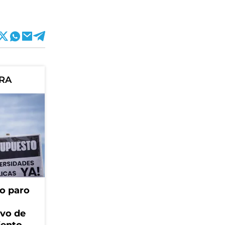
ORA
o paro
ivo de