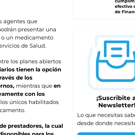
cumplim
efectivo 
de Finan
os agentes que
 podrán presentar una
ca o un medicamento
ervicios de Salud.
tre los planes abiertos
iarios tienen la opción
ravés de los
ernos,
mientras que
en
ivamente con los
¡Suscribite a
 los únicos habilitados
Newsletter
icamento.
Lo que necesitas sab
desde donde necesit
de prestadores, la cual
disponibles para los