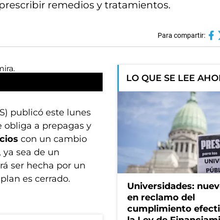
 prescribir remedios y tratamientos.
Para compartir:
LO QUE SE LEE AH
S) publicó este lunes
e obliga a prepagas y
icios
con un cambio
, ya sea de un
drá ser hecha por un
 plan es cerrado.
Universidades: nuev
en reclamo del
cumplimiento efect