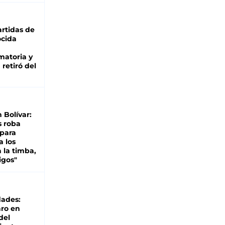
rtidas de
cida
matoria y
retiró del
n Bolívar:
s roba
 para
a los
 la timba,
igos"
dades:
ro en
del