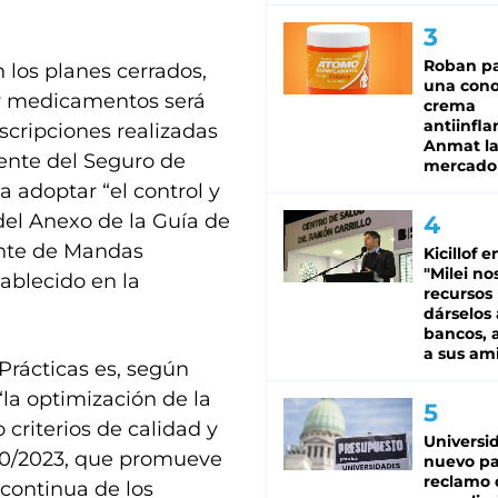
Roban pa
n los planes cerrados,
una cono
 y medicamentos será
crema
antiinfla
scripciones realizadas
Anmat la 
gente del Seguro de
mercado
 a adoptar “el control y
 del Anexo de la Guía de
ente de Mandas
Kicillof e
"Milei no
tablecido en la
recursos
dárselos 
bancos, a
a sus am
Prácticas es, según
“la optimización de la
 criterios de calidad y
Universi
 70/2023, que promueve
nuevo pa
reclamo 
 continua de los