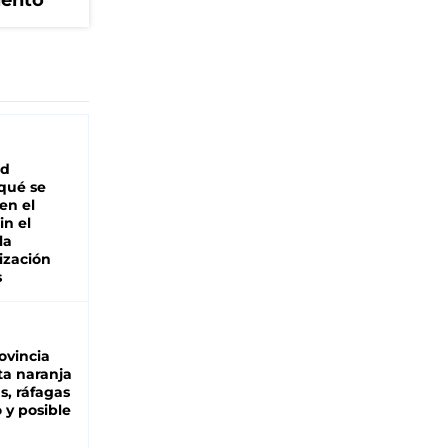
iento
ad
 qué se
en el
in el
la
ización
s
ovincia
ta naranja
as, ráfagas
 y posible