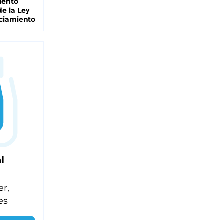
iento
de la Ley
ciamiento
l
!
er,
es