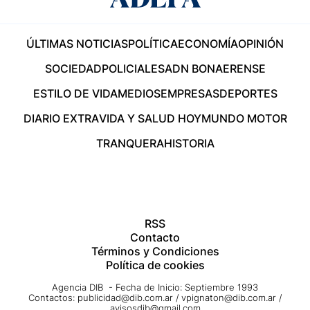
ÚLTIMAS NOTICIAS
POLÍTICA
ECONOMÍA
OPINIÓN
SOCIEDAD
POLICIALES
ADN BONAERENSE
ESTILO DE VIDA
MEDIOS
EMPRESAS
DEPORTES
DIARIO EXTRA
VIDA Y SALUD HOY
MUNDO MOTOR
TRANQUERA
HISTORIA
RSS
Contacto
Términos y Condiciones
Política de cookies
Agencia DIB - Fecha de Inicio: Septiembre 1993
Contactos:
publicidad@dib.com.ar
/
vpignaton@dib.com.ar
/
avisosdib@gmail.com