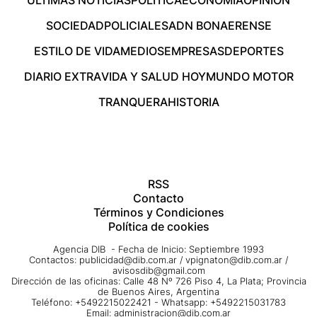
SOCIEDAD
POLICIALES
ADN BONAERENSE
ESTILO DE VIDA
MEDIOS
EMPRESAS
DEPORTES
DIARIO EXTRA
VIDA Y SALUD HOY
MUNDO MOTOR
TRANQUERA
HISTORIA
RSS
Contacto
Términos y Condiciones
Política de cookies
Agencia DIB - Fecha de Inicio: Septiembre 1993
Contactos:
publicidad@dib.com.ar
/
vpignaton@dib.com.ar
/
avisosdib@gmail.com
Dirección de las oficinas: Calle 48 Nº 726 Piso 4, La Plata; Provincia
de Buenos Aires, Argentina
Teléfono: +5492215022421 - Whatsapp: +5492215031783
Email:
administracion@dib.com.ar