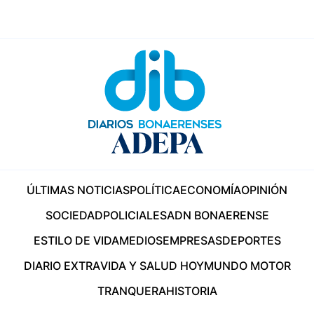
ÚLTIMAS NOTICIAS
POLÍTICA
ECONOMÍA
OPINIÓN
SOCIEDAD
POLICIALES
ADN BONAERENSE
ESTILO DE VIDA
MEDIOS
EMPRESAS
DEPORTES
DIARIO EXTRA
VIDA Y SALUD HOY
MUNDO MOTOR
TRANQUERA
HISTORIA