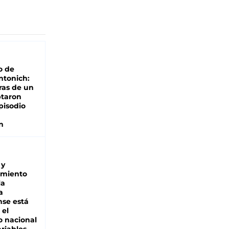
o de
ntonich:
ras de un
ptaron
pisodio
n
 y
miento
la
a
se está
 el
 nacional