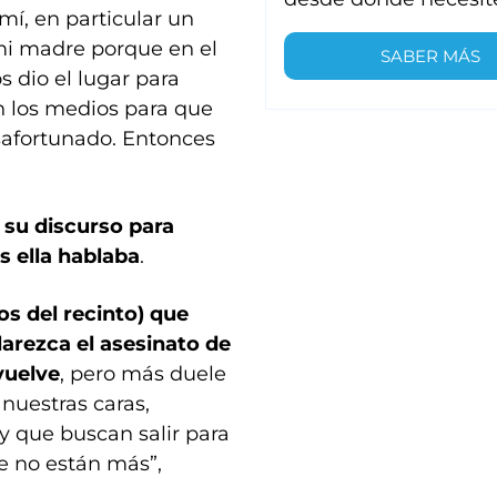
mí, en particular un
 mi madre porque en el
SABER MÁS
 dio el lugar para
n los medios para que
safortunado. Entonces
su discurso para
s ella hablaba
.
s del recinto) que
arezca el asesinato de
vuelve
, pero más duele
nuestras caras,
y que buscan salir para
e no están más”,