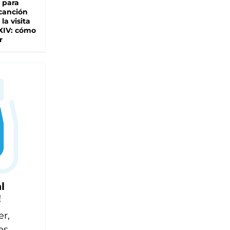
 para
 canción
 la visita
XIV: cómo
r
l
!
er,
es