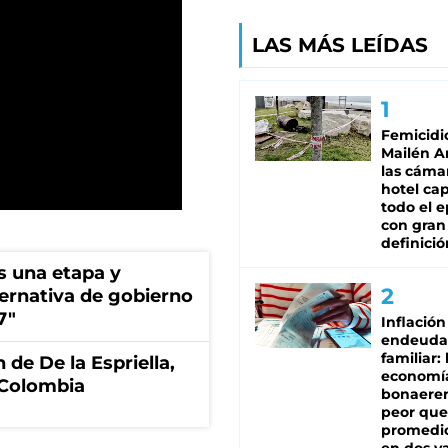
LAS MÁS LEÍDAS
Femicidi
Mailén A
las cáma
hotel ca
todo el e
con gran
definició
s una etapa y
ternativa de gobierno
7"
Inflación
endeuda
familiar: 
 de De la Espriella,
economí
 Colombia
bonaeren
peor que
promedio