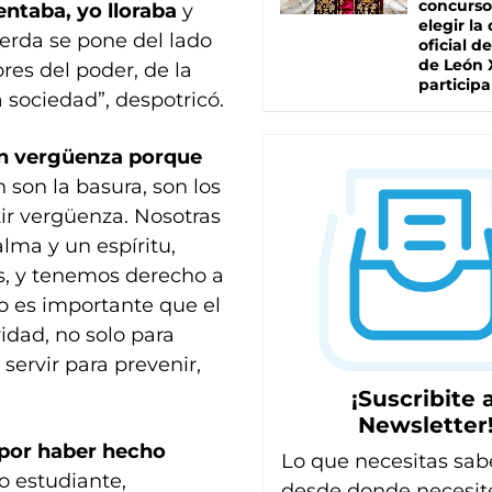
concurso
entaba, yo lloraba
y
elegir la
erda se pone del lado
oficial de
de León 
ores del poder, de la
participa
a sociedad”, despotricó.
an vergüenza porque
son la basura, son los
tir vergüenza. Nosotras
ma y un espíritu,
, y tenemos derecho a
eso es importante que el
idad, no solo para
 servir para prevenir,
¡Suscribite a
Newsletter
 por haber hecho
Lo que necesitas sab
o estudiante,
desde donde necesit