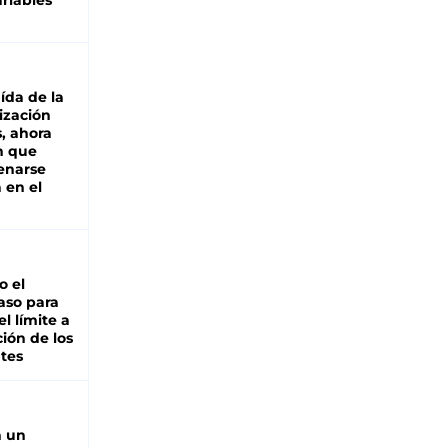
riables
aída de la
ización
s, ahora
n que
renarse
 en el
io el
aso para
el límite a
ción de los
tes
n un