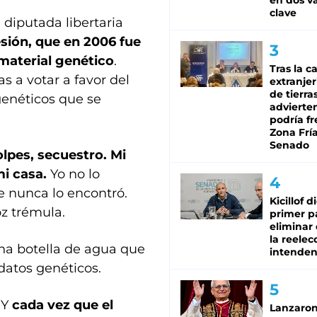
en dos va
clave
diputada libertaria
esión, que en 2006 fue
material genético
.
Tras la c
as a votar a favor del
extranjer
de tierra
genéticos que se
advierte
podría f
Zona Fría
Senado
olpes, secuestro. Mi
mi casa.
Yo no lo
e nunca lo encontró.
Kicillof d
oz trémula.
primer p
eliminar 
la reelec
na botella de agua que
intenden
datos genéticos.
 Y
cada vez que el
Lanzaro