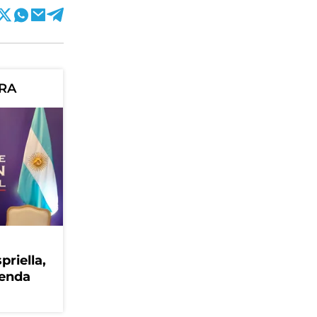
ORA
priella,
genda