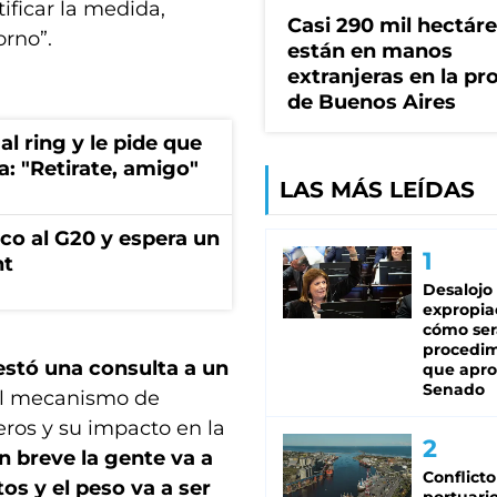
tificar la medida,
Casi 290 mil hectár
orno”.
están en manos
extranjeras en la pr
de Buenos Aires
al ring y le pide que
a: "Retirate, amigo"
LAS MÁS LEÍDAS
co al G20 y espera un
nt
Desalojo
expropia
cómo ser
procedi
estó una consulta a un
que apro
Senado
 el mecanismo de
eros y su impacto en la
n breve la gente va a
Conflicto
s y el peso va a ser