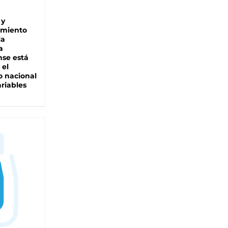
 y
miento
la
a
se está
 el
 nacional
riables