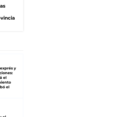
eas
ovincia
 exprés y
ciones:
á el
miento
bó el