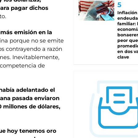
para pagar dichos
Inflación
to.
endeuda
familiar: 
economí
más emisión en la
bonaeren
ntina porque no se emite
peor que
promedio
os contrayendo a razón
en dos va
 mes. Inevitablemente,
clave
la competencia de
había adelantado el
emana pasada enviaron
0 millones de dólares,
ue hoy tenemos oro