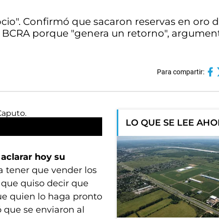
io". Confirmó que sacaron reservas en oro de
l BCRA porque "genera un retorno", argumen
Para compartir:
LO QUE SE LEE AH
 aclarar hoy su
a tener que vender los
 que quiso decir que
e quien lo haga pronto
 que se enviaron al