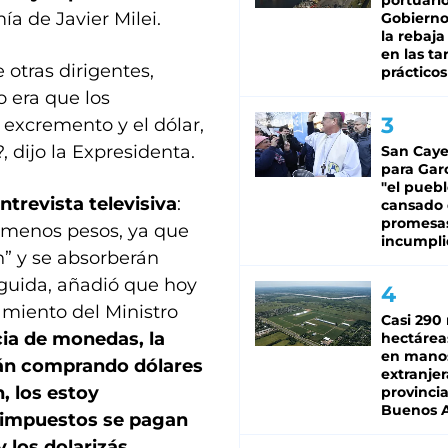
portuario
ía de Javier Milei.
Gobierno 
la rebaja
en las tar
 otras dirigentes,
prácticos
 era que los
 excremento y el dólar,
 dijo la Expresidenta.
San Caye
para Gar
"el puebl
ntrevista televisiva
:
cansado
promesa
z menos pesos, ya que
incumpli
n” y se absorberán
eguida, añadió que hoy
amiento del Ministro
Casi 290 
ia de monedas, la
hectárea
en mano
tán comprando dólares
extranjer
, los estoy
provinci
Buenos A
s impuestos se pagan
 los dolarizás,