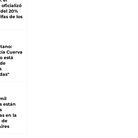
: el
oficializó
 del 20%
ifas de los
tano:
cía Cuerva
o está
 de
s
das"
mil
s están
s
as en la
a de
ires