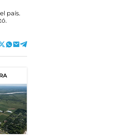
l país.
tó.
ORA