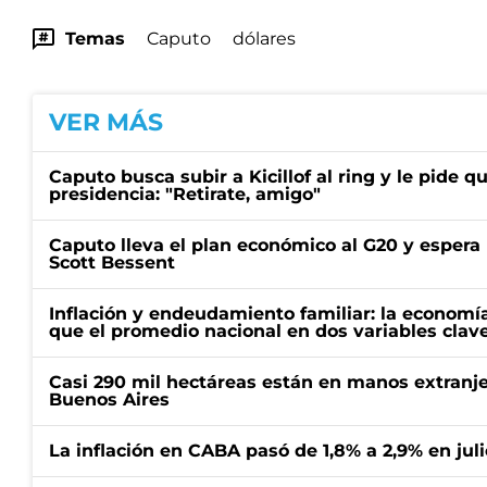
Temas
Caputo
dólares
VER MÁS
Caputo busca subir a Kicillof al ring y le pide q
presidencia: "Retirate, amigo"
Caputo lleva el plan económico al G20 y espera
Scott Bessent
Inflación y endeudamiento familiar: la economí
que el promedio nacional en dos variables clav
Casi 290 mil hectáreas están en manos extranje
Buenos Aires
La inflación en CABA pasó de 1,8% a 2,9% en juli