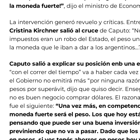
la moneda fuerte!”
, dijo el ministro de Econom
La intervención generó revuelo y críticas. Entre
Cristina Kirchner salió al cruce
de Caputo: “No
impuestos eran un robo del Estado, el peso un
la moneda que le iban a dar a los argentinos…?,
Caputo salió a explicar su posición enb una e
“con el correr del tiempo” va a haber cada ve
el Gobierno no emitirá más “por ninguna razó
pesos por superávit, dijo que quiso decir. Ens
no es buen negocio comprar dólares. El razon
fue el siguiente:
“Una vez más, en competenc
moneda fuerte será el peso. Los que hoy es
pensando que puede ser una buena inversión
previniendo que no va a pasar. Dado que lo
en pesos, si vos tenés ahorros en pesos hoy y