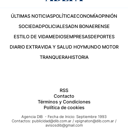
ÚLTIMAS NOTICIAS
POLÍTICA
ECONOMÍA
OPINIÓN
SOCIEDAD
POLICIALES
ADN BONAERENSE
ESTILO DE VIDA
MEDIOS
EMPRESAS
DEPORTES
DIARIO EXTRA
VIDA Y SALUD HOY
MUNDO MOTOR
TRANQUERA
HISTORIA
RSS
Contacto
Términos y Condiciones
Política de cookies
Agencia DIB - Fecha de Inicio: Septiembre 1993
Contactos:
publicidad@dib.com.ar
/
vpignaton@dib.com.ar
/
avisosdib@gmail.com