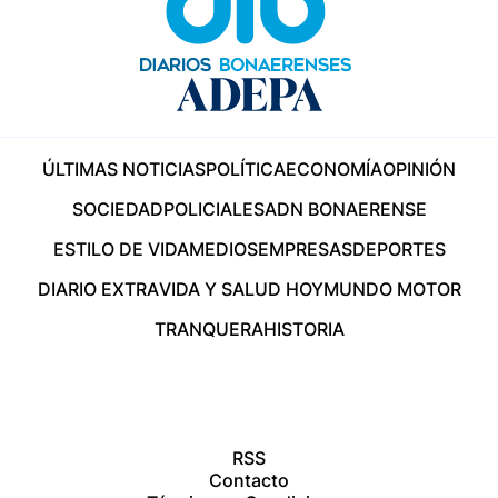
ÚLTIMAS NOTICIAS
POLÍTICA
ECONOMÍA
OPINIÓN
SOCIEDAD
POLICIALES
ADN BONAERENSE
ESTILO DE VIDA
MEDIOS
EMPRESAS
DEPORTES
DIARIO EXTRA
VIDA Y SALUD HOY
MUNDO MOTOR
TRANQUERA
HISTORIA
RSS
Contacto