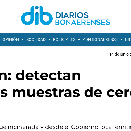
OPINIÓN
SOCIEDAD
POLICIALES
ADN BONAERENSE
ES
14 de junio 
: detectan
os muestras de ce
fue incinerada y desde el Gobierno local emit