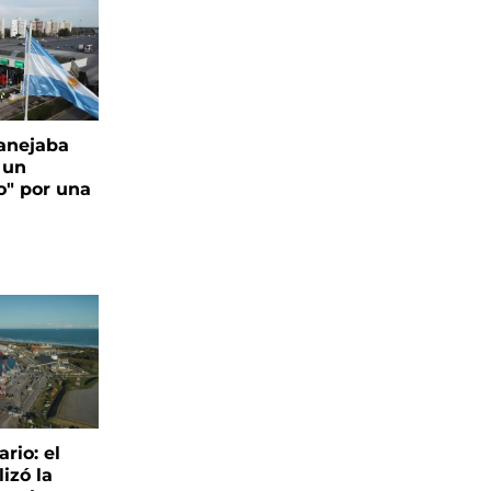
anejaba
 un
o" por una
rio: el
lizó la