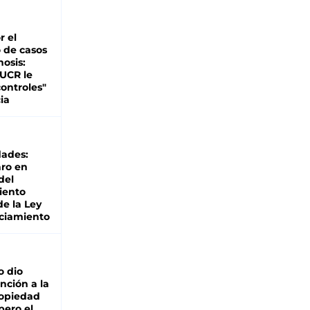
r el
 de casos
nosis:
 UCR le
ontroles"
ia
dades:
ro en
del
iento
de la Ley
ciamiento
o dio
nción a la
ropiedad
pero el