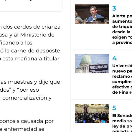
Alerta po
aumento
n dos cerdos de crianza
de triqui
desde la
asa y al Ministerio de
exigen "c
ficando a los
a provinc
ró la carne de desposte
 esta mañanala titular
Universi
nuevo pa
reclamo 
las muestras y dijo que
cumplim
efectivo 
dos” y “por eso
de Finan
a comercialización y
El Senad
 zoonosis causada por
media sa
ley de p
 la enfermedad se
privada, 