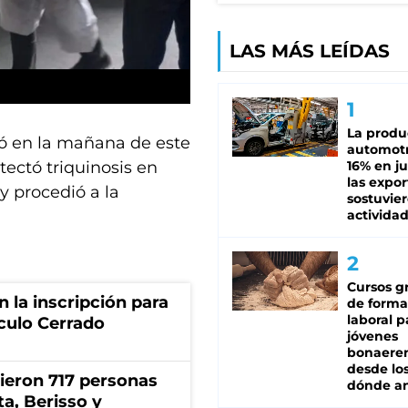
LAS MÁS LEÍDAS
La produ
ó en la mañana de este
automotr
ectó triquinosis en
16% en ju
las expo
y procedió a la
sostuvier
activida
Cursos gr
 la inscripción para
de forma
laboral p
culo Cerrado
jóvenes
bonaere
desde los
rieron 717 personas
dónde an
ta, Berisso y