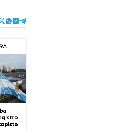
ORA
ba
egistro
topista