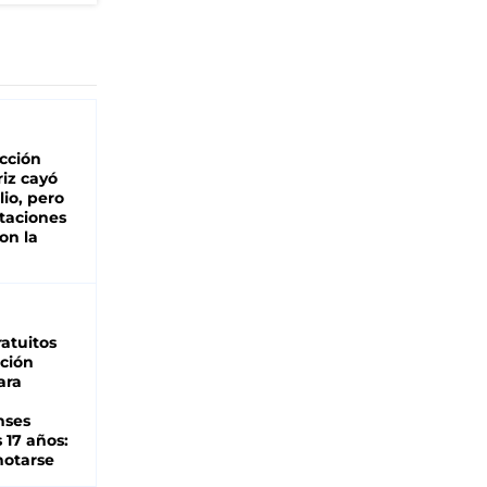
cción
iz cayó
lio, pero
rtaciones
on la
d
atuitos
ción
ara
nses
 17 años:
otarse