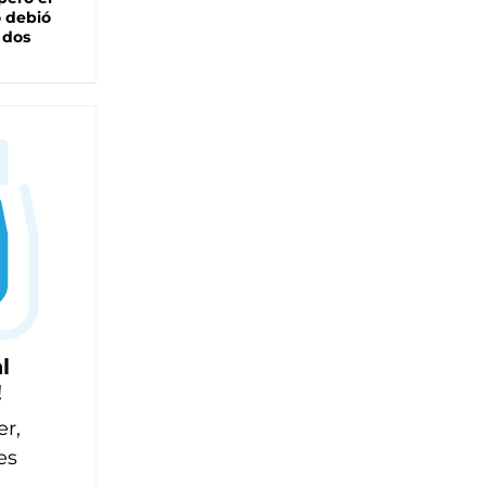
 debió
 dos
l
!
er,
es