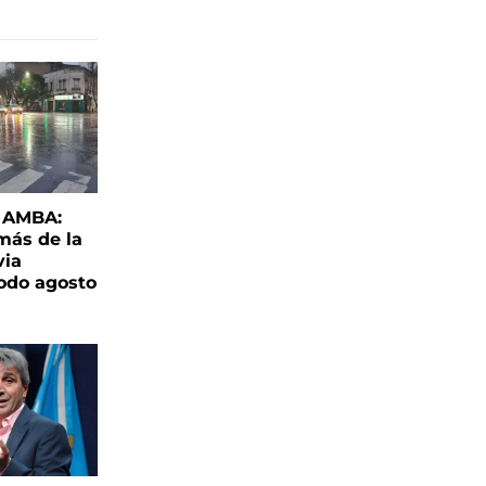
l AMBA:
más de la
via
todo agosto