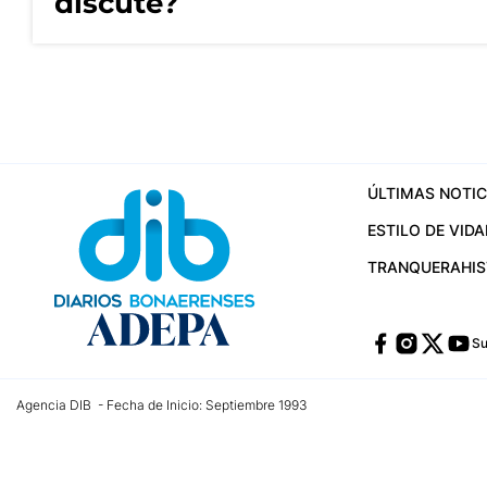
discute?
ÚLTIMAS NOTIC
ESTILO DE VIDA
TRANQUERA
HI
Su
Agencia DIB - Fecha de Inicio: Septiembre 1993
Contactos:
publicidad@dib.com.ar
/
vpignaton@dib.com.ar
/
avisosdib@gmail
Dirección de las oficinas: Calle 48 Nº 726 Piso 4, La Plata; Provincia de Buen
Teléfono: +5492215022421 - Whatsapp: +5492215031783
Email:
administracion@dib.com.ar