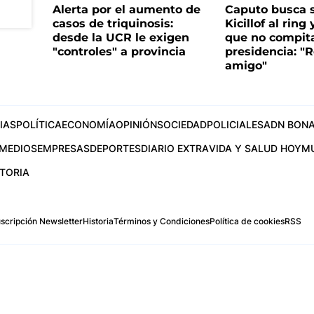
Alerta por el aumento de
Caputo busca s
casos de triquinosis:
Kicillof al ring 
desde la UCR le exigen
que no compita
"controles" a provincia
presidencia: "R
amigo"
IAS
POLÍTICA
ECONOMÍA
OPINIÓN
SOCIEDAD
POLICIALES
ADN BONA
MEDIOS
EMPRESAS
DEPORTES
DIARIO EXTRA
VIDA Y SALUD HOY
M
STORIA
scripción Newsletter
Historia
Términos y Condiciones
Política de cookies
RSS
.com
os Aires, Argentina