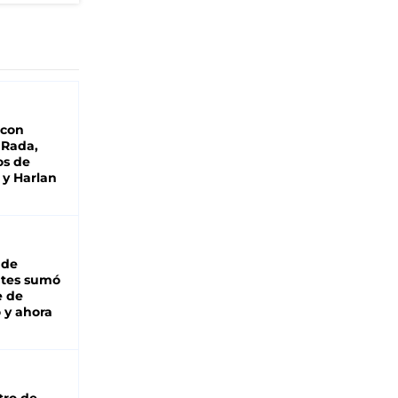
 con
 Rada,
os de
 y Harlan
 de
ntes sumó
e de
 y ahora