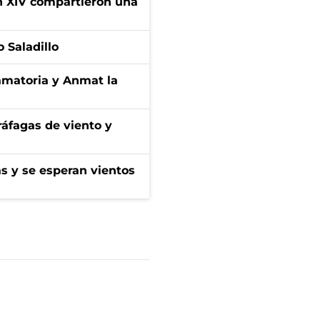
ón XIV compartieron una
 Saladillo
amatoria y Anmat la
 ráfagas de viento y
as y se esperan vientos