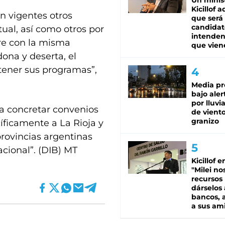
Un minis
Kicillof 
n vigentes otros
que será
candidat
ual, así como otros por
intenden
pre con la misma
que vien
ona y deserta, el
tener sus programas”,
Media pr
bajo aler
por lluvi
ra concretar convenios
de viento
granizo
íficamente a La Rioja y
rovincias argentinas
cional”. (DIB) MT
Kicillof e
"Milei no
recursos
dárselos 
bancos, a
a sus am