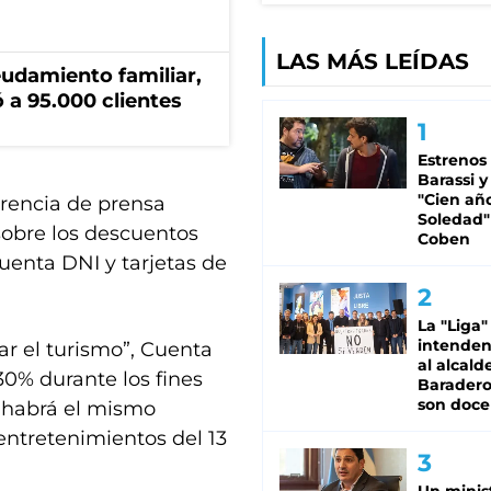
LAS MÁS LEÍDAS
eudamiento familiar,
 a 95.000 clientes
Estrenos
Barassi y
"Cien añ
erencia de prensa
Soledad"
sobre los descuentos
Coben
uenta DNI y tarjetas de
La "Liga"
intende
ar el turismo”, Cuenta
al alcald
30% durante los fines
Baradero
son doce
 habrá el mismo
entretenimientos del 13