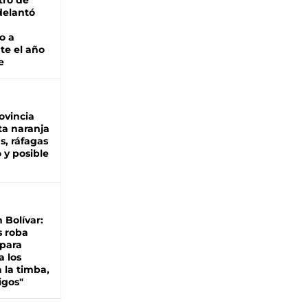
tro de
adelantó
o a
te el año
e
ovincia
ta naranja
as, ráfagas
 y posible
n Bolívar:
s roba
 para
a los
 la timba,
igos"