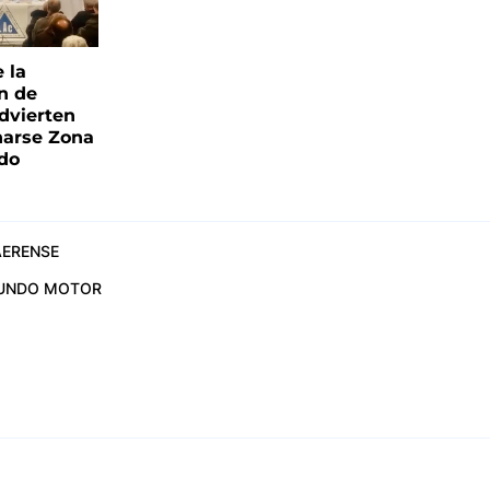
e la
ón de
advierten
narse Zona
ado
ERENSE
UNDO MOTOR