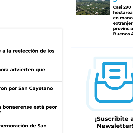
Casi 290 
hectárea
en mano
extranjer
provinci
Buenos A
e a la reelección de los
ahora advierten que
ron por San Cayetano
a bonaerense está peor
e
¡Suscribite a
Newsletter
onmemoración de San