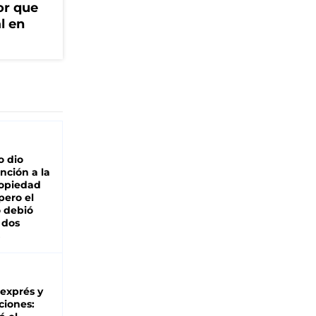
or que
l en
o dio
nción a la
ropiedad
pero el
 debió
 dos
 exprés y
ciones: