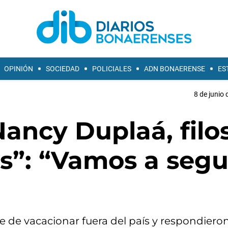
OPINIÓN
SOCIEDAD
POLICIALES
ADN BONAERENSE
ES
8 de junio 
Nancy Duplaá, filo
rs”: “Vamos a segu
e de vacacionar fuera del país y respondiero