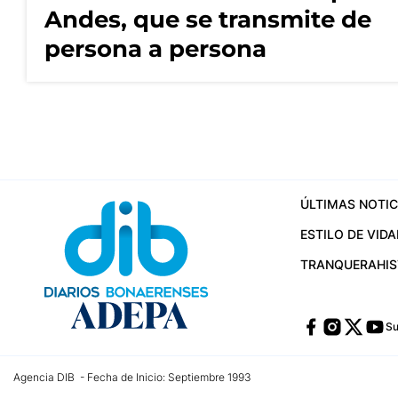
Andes, que se transmite de
persona a persona
ÚLTIMAS NOTIC
ESTILO DE VIDA
TRANQUERA
HI
Su
Agencia DIB - Fecha de Inicio: Septiembre 1993
Contactos:
publicidad@dib.com.ar
/
vpignaton@dib.com.ar
/
avisosdib@gmail