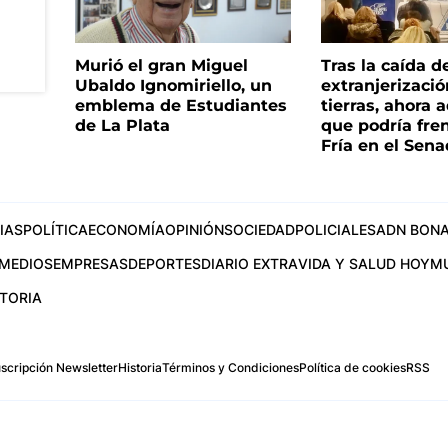
Murió el gran Miguel
Tras la caída d
Ubaldo Ignomiriello, un
extranjerizaci
emblema de Estudiantes
tierras, ahora 
de La Plata
que podría fre
Fría en el Sen
IAS
POLÍTICA
ECONOMÍA
OPINIÓN
SOCIEDAD
POLICIALES
ADN BONA
MEDIOS
EMPRESAS
DEPORTES
DIARIO EXTRA
VIDA Y SALUD HOY
M
STORIA
scripción Newsletter
Historia
Términos y Condiciones
Política de cookies
RSS
.com