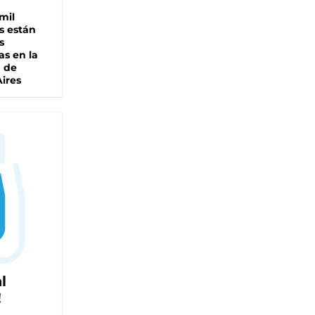
mil
s están
s
as en la
a de
ires
l
!