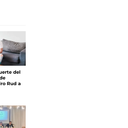
uerte del
 de
ro Rud a