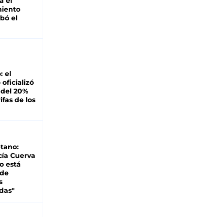
á el
miento
bó el
: el
oficializó
 del 20%
ifas de los
tano:
cía Cuerva
o está
 de
s
das"