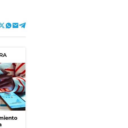
ORA
amiento
a