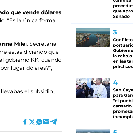
cómo ser
procedi
que apro
sado que vende dólares
Senado
: “Es la única forma”,
Conflicto
rina Milei
, Secretaria
portuario
Gobierno 
 me estás diciendo que
la rebaja
el gobierno KK, cuando
en las tar
prácticos
por fugar dólares?”,
San Caye
 llevabas el subsidio…
para Gar
"el puebl
cansado
promesa
incumpli