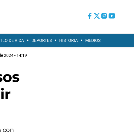
TILO DE VIDA
DEPORTES
HISTORIA
MEDIOS
de 2024 - 14:19
sos
ir
n con