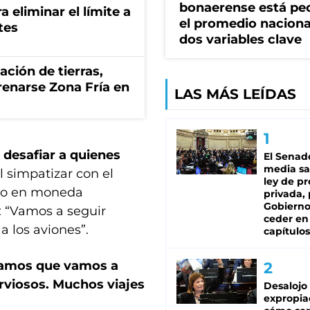
bonaerense está pe
a eliminar el límite a
el promedio naciona
tes
dos variables clave
zación de tierras,
renarse Zona Fría en
LAS MÁS LEÍDAS
 desafiar a quienes
El Senad
media sa
l simpatizar con el
ley de p
rro en moneda
privada, 
Gobierno
: “Vamos a seguir
ceder en
a los aviones”.
capítulos
samos que vamos a
rviosos. Muchos viajes
Desalojo
expropia