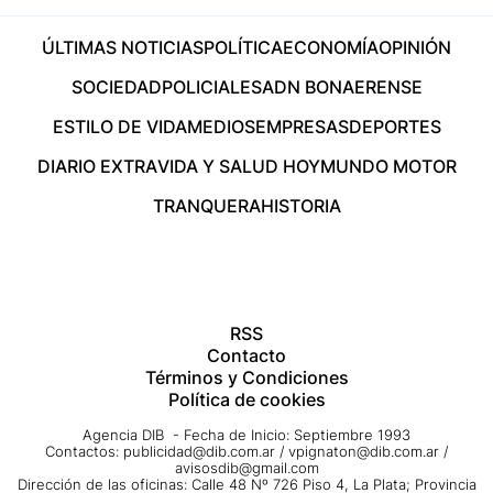
ÚLTIMAS NOTICIAS
POLÍTICA
ECONOMÍA
OPINIÓN
SOCIEDAD
POLICIALES
ADN BONAERENSE
ESTILO DE VIDA
MEDIOS
EMPRESAS
DEPORTES
DIARIO EXTRA
VIDA Y SALUD HOY
MUNDO MOTOR
TRANQUERA
HISTORIA
RSS
Contacto
Términos y Condiciones
Política de cookies
Agencia DIB - Fecha de Inicio: Septiembre 1993
Contactos:
publicidad@dib.com.ar
/
vpignaton@dib.com.ar
/
avisosdib@gmail.com
Dirección de las oficinas: Calle 48 Nº 726 Piso 4, La Plata; Provincia