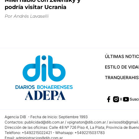
Milei habló con Zelensky y
podría visitar Ucrania
Por
Andrés Lavaselli
ÚLTIMAS NOTIC
ESTILO DE VIDA
TRANQUERA
HI
X
Suscr
Agencia DIB - Fecha de Inicio: Septiembre 1993
Contactos:
publicidad@dib.com.ar
/
vpignaton@dib.com.ar
/
avisosdib@gmail
Dirección de las oficinas: Calle 48 Nº 726 Piso 4, La Plata; Provincia de Buen
Teléfono: +5492215022421 - Whatsapp: +5492215031783
Email:
administracion@dib.com.ar