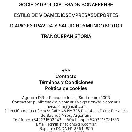
SOCIEDAD
POLICIALES
ADN BONAERENSE
ESTILO DE VIDA
MEDIOS
EMPRESAS
DEPORTES
DIARIO EXTRA
VIDA Y SALUD HOY
MUNDO MOTOR
TRANQUERA
HISTORIA
RSS
Contacto
Términos y Condiciones
Política de cookies
Agencia DIB - Fecha de Inicio: Septiembre 1993
Contactos:
publicidad@dib.com.ar
/
vpignaton@dib.com.ar
/
avisosdib@gmail.com
Dirección de las oficinas: Calle 48 Nº 726 Piso 4, La Plata; Provincia
de Buenos Aires, Argentina
Teléfono: +5492215022421 - Whatsapp: +5492215031783
Email:
administracion@dib.com.ar
Registro DNDA Nº 32644856