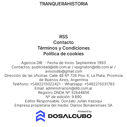
TRANQUERA
HISTORIA
RSS
Contacto
Términos y Condiciones
Política de cookies
Agencia DIB - Fecha de Inicio: Septiembre 1993
Contactos:
publicidad@dib.com.ar
/
vpignaton@dib.com.ar
/
avisosdib@gmail.com
Dirección de las oficinas: Calle 48 Nº 726 Piso 4, La Plata; Provincia
de Buenos Aires, Argentina
Teléfono: +5492215022421 - Whatsapp: +5492215031783
Email:
administracion@dib.com.ar
Registro DNDA Nº 32644856
Nº de edición: 9.890
Editor Responsable: Gonzalo Julián Irazoqui
Empresa propietaria del medio: Diarios Bonaerenses SA