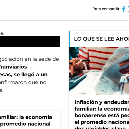
Para compartir:
LO QUE SE LEE AH
gociación en la sede de
Tranviarios
sas, se llegó a un
confirmaron que no
s.
Inflación y endeud
familiar: la economí
bonaerense está pe
miliar: la economía
el promedio naciona
 promedio nacional
dos variables clave