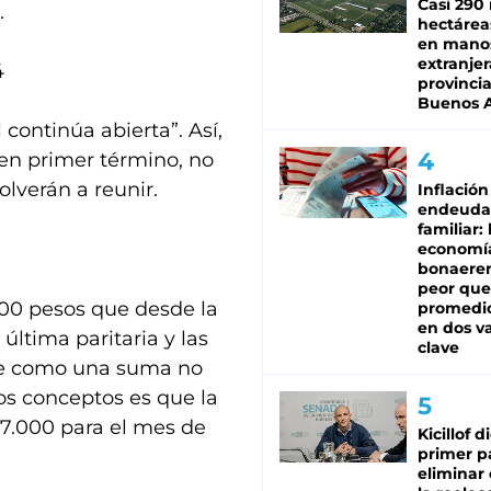
Casi 290 
.
hectárea
en mano
extranjer
4
provinci
Buenos A
 continúa abierta”. Así,
en primer término, no
olverán a reunir.
Inflación
endeuda
familiar: 
economí
bonaeren
peor que
000 pesos que desde la
promedio
en dos va
ltima paritaria y las
clave
ue como una suma no
os conceptos es que la
7.000 para el mes de
Kicillof d
primer p
eliminar 