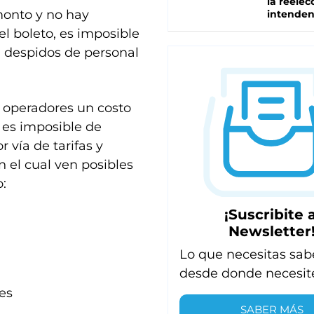
la reelec
monto y no hay
intenden
l boleto, es imposible
n despidos de personal
os operadores un costo
l es imposible de
 vía de tarifas y
n el cual ven posibles
o:
¡Suscribite a
Newsletter
Lo que necesitas sab
desde donde necesit
es
SABER MÁS