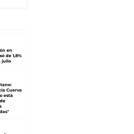
ión en
ó de 1,8%
 julio
tano:
cía Cuerva
o está
 de
s
das"