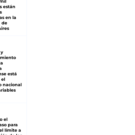
mil
s están
s
as en la
a de
ires
 y
miento
la
a
se está
 el
 nacional
riables
io el
aso para
el límite a