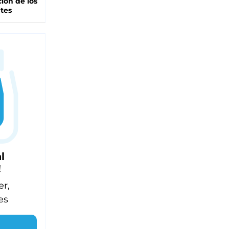
ción de los
tes
l
!
er,
es