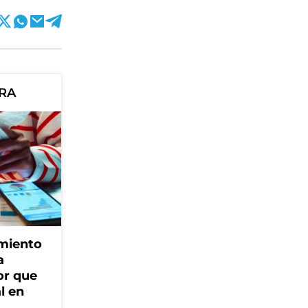
ORA
amiento
a
or que
l en