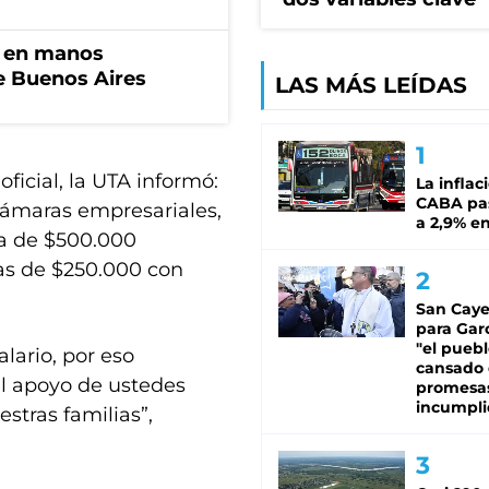
n en manos
de Buenos Aires
LAS MÁS LEÍDAS
ficial, la UTA informó:
La inflac
CABA pas
cámaras empresariales,
a 2,9% en
va de $500.000
as de $250.000 con
San Caye
para Gar
"el puebl
ario, por eso
cansado
l apoyo de ustedes
promesa
incumpli
stras familias”,