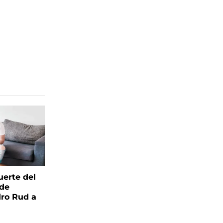
uerte del
 de
ro Rud a