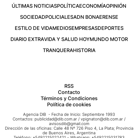
ÚLTIMAS NOTICIAS
POLÍTICA
ECONOMÍA
OPINIÓN
SOCIEDAD
POLICIALES
ADN BONAERENSE
ESTILO DE VIDA
MEDIOS
EMPRESAS
DEPORTES
DIARIO EXTRA
VIDA Y SALUD HOY
MUNDO MOTOR
TRANQUERA
HISTORIA
RSS
Contacto
Términos y Condiciones
Política de cookies
Agencia DIB - Fecha de Inicio: Septiembre 1993
Contactos:
publicidad@dib.com.ar
/
vpignaton@dib.com.ar
/
avisosdib@gmail.com
Dirección de las oficinas: Calle 48 Nº 726 Piso 4, La Plata; Provincia
de Buenos Aires, Argentina
Teléfono: +5492215022421 - Whatsapp: +5492215031783