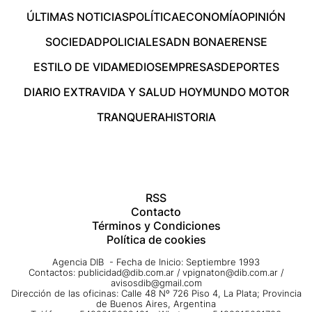
ÚLTIMAS NOTICIAS
POLÍTICA
ECONOMÍA
OPINIÓN
SOCIEDAD
POLICIALES
ADN BONAERENSE
ESTILO DE VIDA
MEDIOS
EMPRESAS
DEPORTES
DIARIO EXTRA
VIDA Y SALUD HOY
MUNDO MOTOR
TRANQUERA
HISTORIA
RSS
Contacto
Términos y Condiciones
Política de cookies
Agencia DIB - Fecha de Inicio: Septiembre 1993
Contactos:
publicidad@dib.com.ar
/
vpignaton@dib.com.ar
/
avisosdib@gmail.com
Dirección de las oficinas: Calle 48 Nº 726 Piso 4, La Plata; Provincia
de Buenos Aires, Argentina