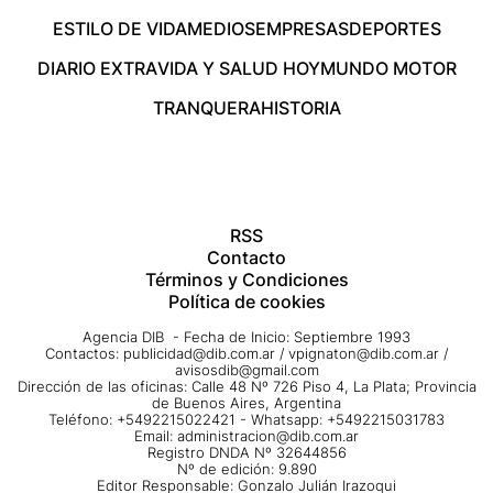
ESTILO DE VIDA
MEDIOS
EMPRESAS
DEPORTES
DIARIO EXTRA
VIDA Y SALUD HOY
MUNDO MOTOR
TRANQUERA
HISTORIA
RSS
Contacto
Términos y Condiciones
Política de cookies
Agencia DIB - Fecha de Inicio: Septiembre 1993
Contactos:
publicidad@dib.com.ar
/
vpignaton@dib.com.ar
/
avisosdib@gmail.com
Dirección de las oficinas: Calle 48 Nº 726 Piso 4, La Plata; Provincia
de Buenos Aires, Argentina
Teléfono: +5492215022421 - Whatsapp: +5492215031783
Email:
administracion@dib.com.ar
Registro DNDA Nº 32644856
Nº de edición: 9.890
Editor Responsable: Gonzalo Julián Irazoqui