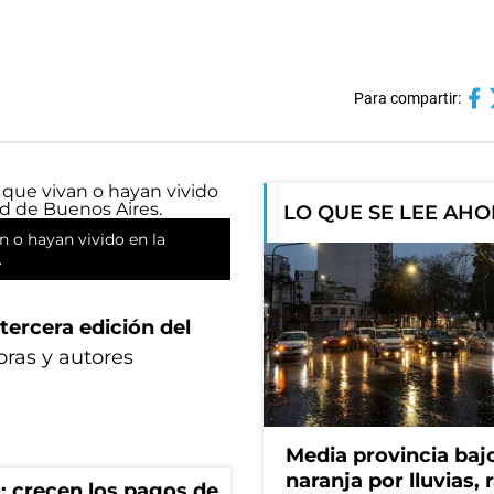
Para compartir:
LO QUE SE LEE AH
n o hayan vivido en la
.
tercera edición del
oras y autores
Media provincia bajo
naranja por lluvias, 
: crecen los pagos de