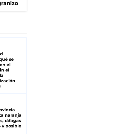
granizo
ad
 qué se
en el
in el
la
ización
s
ovincia
ta naranja
as, ráfagas
 y posible