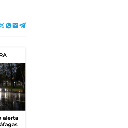
ORA
 alerta
ráfagas