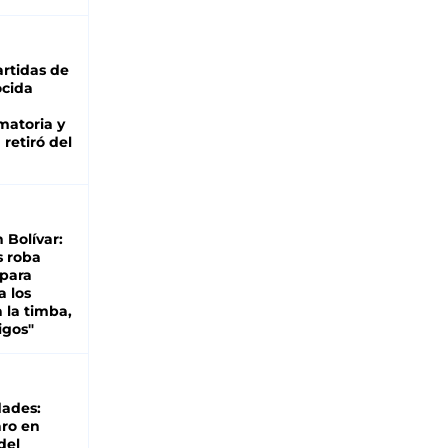
rtidas de
cida
matoria y
retiró del
n Bolívar:
s roba
 para
a los
 la timba,
igos"
dades:
ro en
del