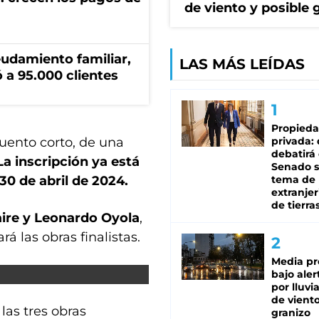
de viento y posible 
eudamiento familiar,
LAS MÁS LEÍDAS
 a 95.000 clientes
Propied
cuento corto, de una
privada:
debatirá 
La inscripción ya está
Senado s
 30 de abril de 2024.
tema de 
extranjer
de tierra
aire y Leonardo Oyola
,
 las obras finalistas.
Media pr
bajo aler
por lluvi
de viento
las tres obras
granizo