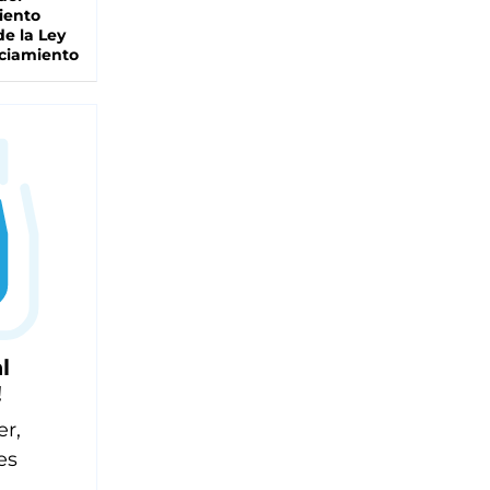
iento
de la Ley
ciamiento
l
!
er,
es