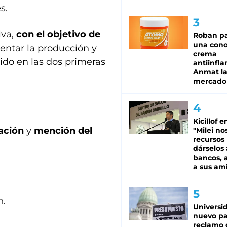
s.
iva,
con el objetivo de
Roban pa
una cono
entar la producción y
crema
enido en las dos primeras
antiinfla
Anmat la 
mercado
Kicillof e
ación
y
mención del
"Milei no
recursos
dárselos 
bancos, a
a sus am
.
n.
Universi
nuevo pa
reclamo 