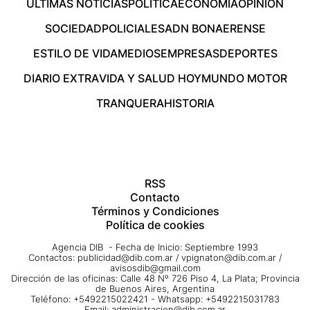
ÚLTIMAS NOTICIAS
POLÍTICA
ECONOMÍA
OPINIÓN
SOCIEDAD
POLICIALES
ADN BONAERENSE
ESTILO DE VIDA
MEDIOS
EMPRESAS
DEPORTES
DIARIO EXTRA
VIDA Y SALUD HOY
MUNDO MOTOR
TRANQUERA
HISTORIA
RSS
Contacto
Términos y Condiciones
Política de cookies
Agencia DIB - Fecha de Inicio: Septiembre 1993
Contactos:
publicidad@dib.com.ar
/
vpignaton@dib.com.ar
/
avisosdib@gmail.com
Dirección de las oficinas: Calle 48 Nº 726 Piso 4, La Plata; Provincia
de Buenos Aires, Argentina
Teléfono: +5492215022421 - Whatsapp: +5492215031783
Email:
administracion@dib.com.ar