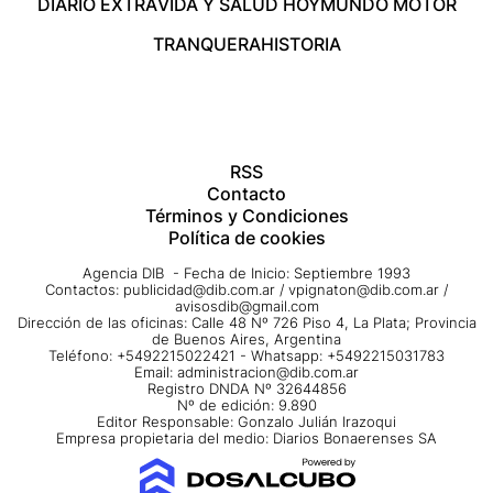
DIARIO EXTRA
VIDA Y SALUD HOY
MUNDO MOTOR
TRANQUERA
HISTORIA
RSS
Contacto
Términos y Condiciones
Política de cookies
Agencia DIB - Fecha de Inicio: Septiembre 1993
Contactos:
publicidad@dib.com.ar
/
vpignaton@dib.com.ar
/
avisosdib@gmail.com
Dirección de las oficinas: Calle 48 Nº 726 Piso 4, La Plata; Provincia
de Buenos Aires, Argentina
Teléfono: +5492215022421 - Whatsapp: +5492215031783
Email:
administracion@dib.com.ar
Registro DNDA Nº 32644856
Nº de edición: 9.890
Editor Responsable: Gonzalo Julián Irazoqui
Empresa propietaria del medio: Diarios Bonaerenses SA