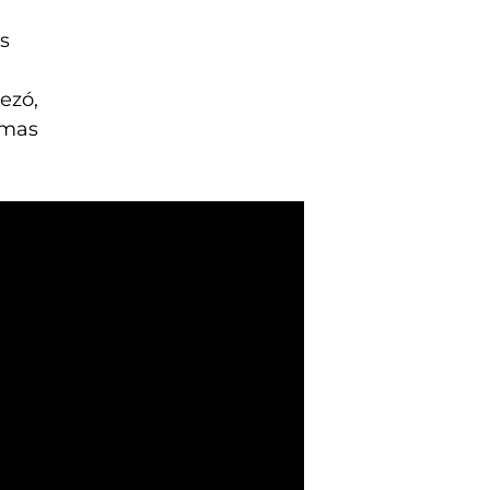
os
ezó,
imas