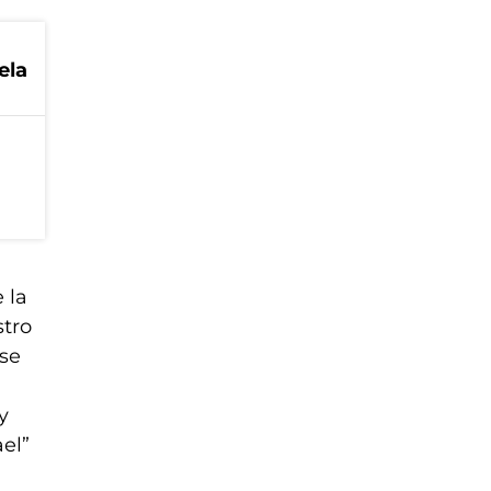
ela
 la
stro
ese
y
ael”