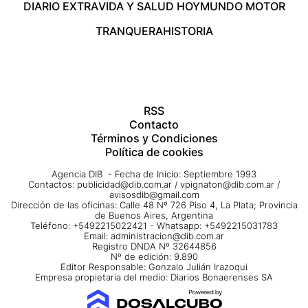
DIARIO EXTRA
VIDA Y SALUD HOY
MUNDO MOTOR
TRANQUERA
HISTORIA
RSS
Contacto
Términos y Condiciones
Política de cookies
Agencia DIB - Fecha de Inicio: Septiembre 1993
Contactos:
publicidad@dib.com.ar
/
vpignaton@dib.com.ar
/
avisosdib@gmail.com
Dirección de las oficinas: Calle 48 Nº 726 Piso 4, La Plata; Provincia
de Buenos Aires, Argentina
Teléfono: +5492215022421 - Whatsapp: +5492215031783
Email:
administracion@dib.com.ar
Registro DNDA Nº 32644856
Nº de edición: 9.890
Editor Responsable: Gonzalo Julián Irazoqui
Empresa propietaria del medio: Diarios Bonaerenses SA