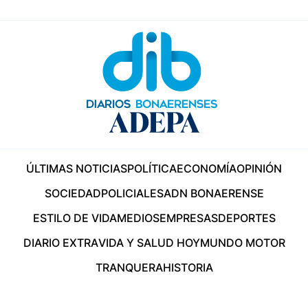
ÚLTIMAS NOTICIAS
POLÍTICA
ECONOMÍA
OPINIÓN
SOCIEDAD
POLICIALES
ADN BONAERENSE
ESTILO DE VIDA
MEDIOS
EMPRESAS
DEPORTES
DIARIO EXTRA
VIDA Y SALUD HOY
MUNDO MOTOR
TRANQUERA
HISTORIA