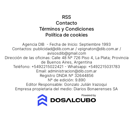
RSS
Contacto
Términos y Condiciones
Política de cookies
Agencia DIB - Fecha de Inicio: Septiembre 1993
Contactos:
publicidad@dib.com.ar
/
vpignaton@dib.com.ar
/
avisosdib@gmail.com
Dirección de las oficinas: Calle 48 Nº 726 Piso 4, La Plata; Provincia
de Buenos Aires, Argentina
Teléfono: +5492215022421 - Whatsapp: +5492215031783
Email:
administracion@dib.com.ar
Registro DNDA Nº 32644856
Nº de edición: 9.890
Editor Responsable: Gonzalo Julián Irazoqui
Empresa propietaria del medio: Diarios Bonaerenses SA