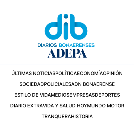
ÚLTIMAS NOTICIAS
POLÍTICA
ECONOMÍA
OPINIÓN
SOCIEDAD
POLICIALES
ADN BONAERENSE
ESTILO DE VIDA
MEDIOS
EMPRESAS
DEPORTES
DIARIO EXTRA
VIDA Y SALUD HOY
MUNDO MOTOR
TRANQUERA
HISTORIA