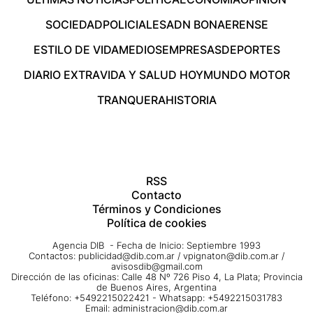
SOCIEDAD
POLICIALES
ADN BONAERENSE
ESTILO DE VIDA
MEDIOS
EMPRESAS
DEPORTES
DIARIO EXTRA
VIDA Y SALUD HOY
MUNDO MOTOR
TRANQUERA
HISTORIA
RSS
Contacto
Términos y Condiciones
Política de cookies
Agencia DIB - Fecha de Inicio: Septiembre 1993
Contactos:
publicidad@dib.com.ar
/
vpignaton@dib.com.ar
/
avisosdib@gmail.com
Dirección de las oficinas: Calle 48 Nº 726 Piso 4, La Plata; Provincia
de Buenos Aires, Argentina
Teléfono: +5492215022421 - Whatsapp: +5492215031783
Email:
administracion@dib.com.ar