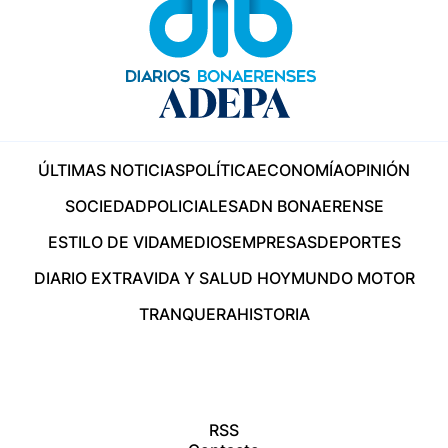
ÚLTIMAS NOTICIAS
POLÍTICA
ECONOMÍA
OPINIÓN
SOCIEDAD
POLICIALES
ADN BONAERENSE
ESTILO DE VIDA
MEDIOS
EMPRESAS
DEPORTES
DIARIO EXTRA
VIDA Y SALUD HOY
MUNDO MOTOR
TRANQUERA
HISTORIA
RSS