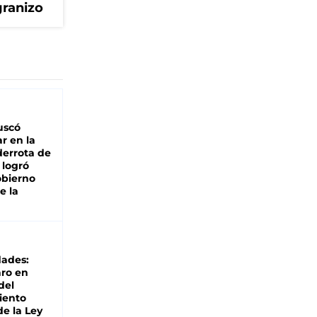
granizo
buscó
ar en la
derrota de
e logró
obierno
e la
dades:
ro en
del
iento
de la Ley