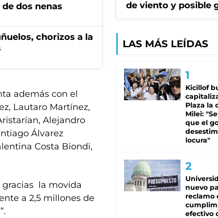
de viento y posible 
 de dos nenas
ñuelos, chorizos a la
LAS MÁS LEÍDAS
s
Kicillof 
nta además con el
capitaliz
Plaza la 
z, Lautaro Martínez,
Milei: "S
ristarían, Alejandro
que el g
desestim
ntiago Álvarez
locura"
lentina Costa Biondi,
Universi
e gracias la movida
nuevo pa
reclamo 
ente a 2,5 millones de
cumplim
”.
efectivo 