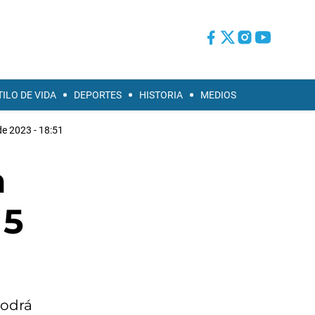
TILO DE VIDA
DEPORTES
HISTORIA
MEDIOS
de 2023 - 18:51
a
 5
podrá