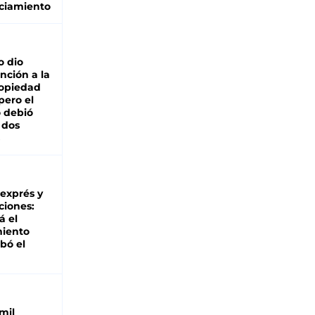
ciamiento
o dio
nción a la
ropiedad
pero el
 debió
 dos
 exprés y
ciones:
á el
miento
bó el
mil