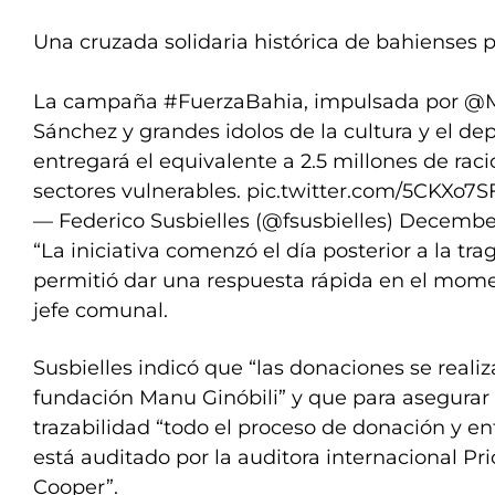
Una cruzada solidaria histórica de bahienses 
La campaña
#FuerzaBahia
, impulsada por
@M
Sánchez y grandes idolos de la cultura y el dep
entregará el equivalente a 2.5 millones de ra
sectores vulnerables.
pic.twitter.com/5CKXo7S
— Federico Susbielles (@fsusbielles)
December
“La iniciativa comenzó el día posterior a la tra
permitió dar una respuesta rápida en el moment
jefe comunal.
Susbielles indicó que “las donaciones se realiz
fundación Manu Ginóbili” y que para asegurar 
trazabilidad “todo el proceso de donación y 
está auditado por la auditora internacional P
Cooper”.