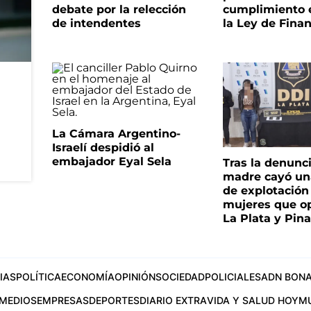
debate por la relección
cumplimiento e
de intendentes
la Ley de Fina
La Cámara Argentino-
Israelí despidió al
embajador Eyal Sela
Tras la denunc
madre cayó un
de explotación
mujeres que o
La Plata y Pin
IAS
POLÍTICA
ECONOMÍA
OPINIÓN
SOCIEDAD
POLICIALES
ADN BONA
MEDIOS
EMPRESAS
DEPORTES
DIARIO EXTRA
VIDA Y SALUD HOY
M