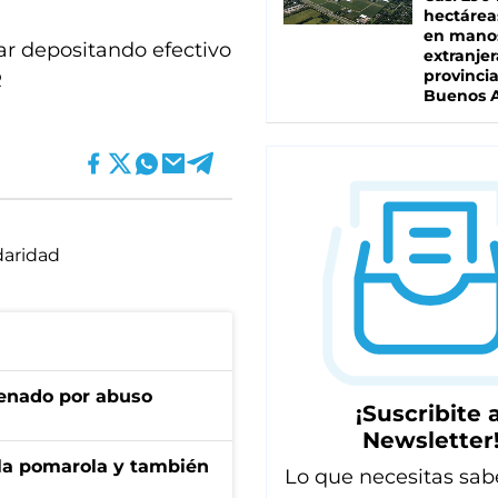
hectárea
en mano
ar depositando efectivo
extranjer
provinci
R
Buenos A
daridad
denado por abuso
¡Suscribite a
Newsletter
 la pomarola y también
Lo que necesitas sab