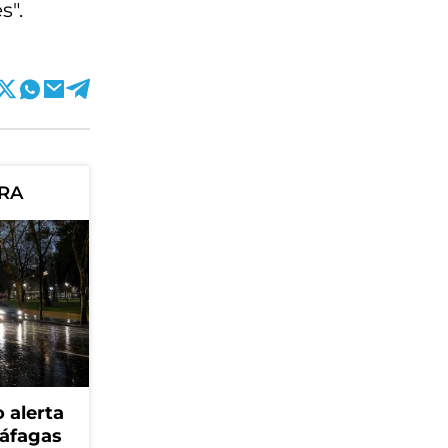
s".
ORA
 alerta
ráfagas