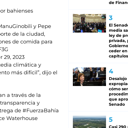
de Finan
por bahienses
El Senad
anuGinobili
y Pepe
media sa
orte de la ciudad,
ley de p
privada, 
ciones de comida para
Gobierno
F3G
ceder en
capítulos
 29, 2023
gedia climática y
o más difícil”, dijo el
Desalojo
expropia
cómo ser
procedi
an a través de la
que apro
transparencia y
Senado
entrega de #FuerzaBahía
rice Waterhouse
Casi 290 