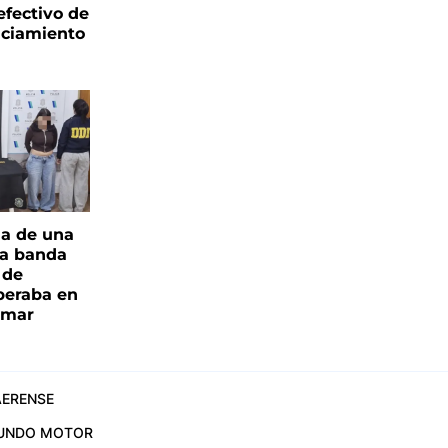
fectivo de
nciamiento
ia de una
a banda
 de
peraba en
amar
ERENSE
UNDO MOTOR