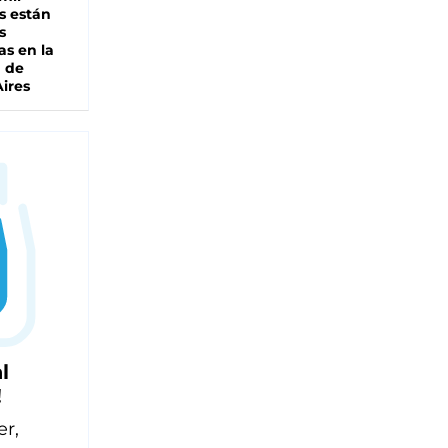
s están
s
as en la
a de
ires
l
!
er,