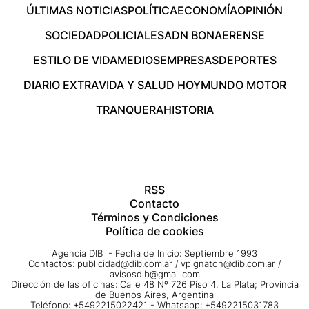
ÚLTIMAS NOTICIAS
POLÍTICA
ECONOMÍA
OPINIÓN
SOCIEDAD
POLICIALES
ADN BONAERENSE
ESTILO DE VIDA
MEDIOS
EMPRESAS
DEPORTES
DIARIO EXTRA
VIDA Y SALUD HOY
MUNDO MOTOR
TRANQUERA
HISTORIA
RSS
Contacto
Términos y Condiciones
Política de cookies
Agencia DIB - Fecha de Inicio: Septiembre 1993
Contactos:
publicidad@dib.com.ar
/
vpignaton@dib.com.ar
/
avisosdib@gmail.com
Dirección de las oficinas: Calle 48 Nº 726 Piso 4, La Plata; Provincia
de Buenos Aires, Argentina
Teléfono: +5492215022421 - Whatsapp: +5492215031783