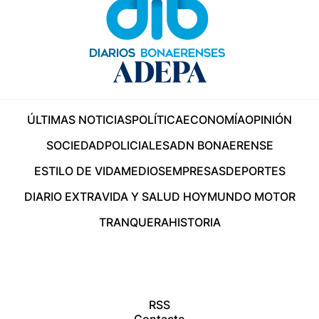
ÚLTIMAS NOTICIAS
POLÍTICA
ECONOMÍA
OPINIÓN
SOCIEDAD
POLICIALES
ADN BONAERENSE
ESTILO DE VIDA
MEDIOS
EMPRESAS
DEPORTES
DIARIO EXTRA
VIDA Y SALUD HOY
MUNDO MOTOR
TRANQUERA
HISTORIA
RSS