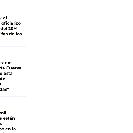
: el
oficializó
 del 20%
ifas de los
tano:
cía Cuerva
o está
 de
s
das"
mil
s están
s
as en la