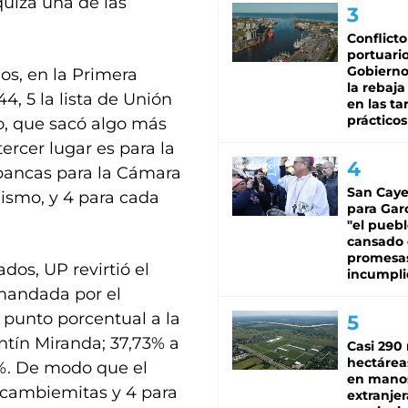
quizá una de las
Conflicto
portuario
Gobierno 
os, en la Primera
la rebaja
4, 5 la lista de Unión
en las tar
prácticos
o, que sacó algo más
ercer lugar es para la
 bancas para la Cámara
San Caye
lismo, y 4 para cada
para Gar
"el puebl
cansado
promesa
dos, UP revirtió el
incumpli
omandada por el
punto porcentual a la
ntín Miranda; 37,73% a
Casi 290 
hectárea
6%. De modo que el
en mano
a cambiemitas y 4 para
extranjer