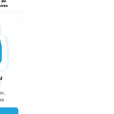
a de
ires
l
!
er,
es