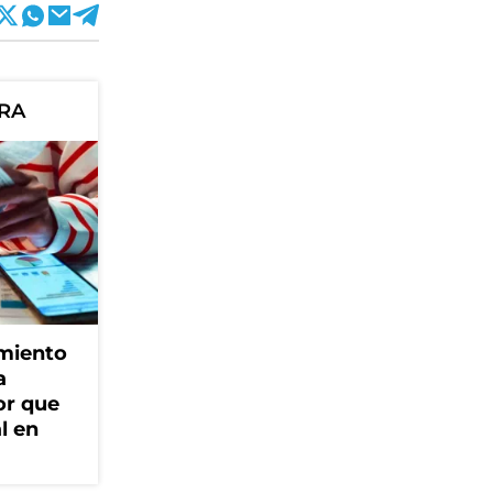
ORA
amiento
a
or que
l en