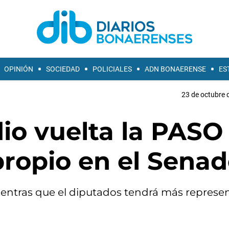
OPINIÓN
SOCIEDAD
POLICIALES
ADN BONAERENSE
ES
23 de octubre 
dio vuelta la PASO
ropio en el Sena
 mientras que el diputados tendrá más represe