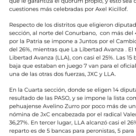
que le garantiza el quórum propio, y esto sea 
cuestiones más celebradas por Axel Kicillof.
Respecto de los distritos que eligieron diputad
sección, al norte del Conurbano, con más del 4
por la Patria se impone a Juntos por el Cambi
del 26%, mientras que La Libertad Avanza . El t
Libertad Avanza (LLA), con casi el 25%. Las 15
baja que estaban en juego 7 van para el oficia
una de las otras dos fuerzas, JXC y LLA.
En la Cuarta sección, donde se eligen 14 diputa
resultado de las PASO, y se impone la lista c
pehuajense Avelino Zurro por poco más de un 
nómina de JxC encabezada por el radical Vale
36,27%. En tercer lugar, LLA alcanzó casi el 2
reparto es de 5 bancas para peronistas, 5 par