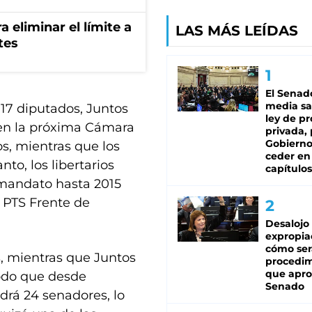
a eliminar el límite a
LAS MÁS LEÍDAS
tes
El Senad
media sa
 17 diputados, Juntos
ley de p
, en la próxima Cámara
privada, 
Gobierno
s, mientras que los
ceder en
to, los libertarios
capítulos
 mandato hasta 2015
y PTS Frente de
Desalojo
expropia
cómo ser
, mientras que Juntos
procedi
que apro
modo que desde
Senado
drá 24 senadores, lo