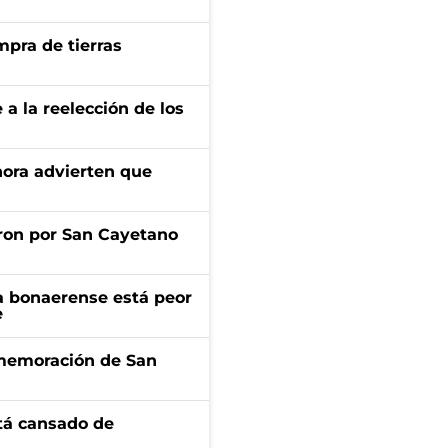
mpra de tierras
e a la reelección de los
ahora advierten que
ron por San Cayetano
a bonaerense está peor
e
onmemoración de San
stá cansado de