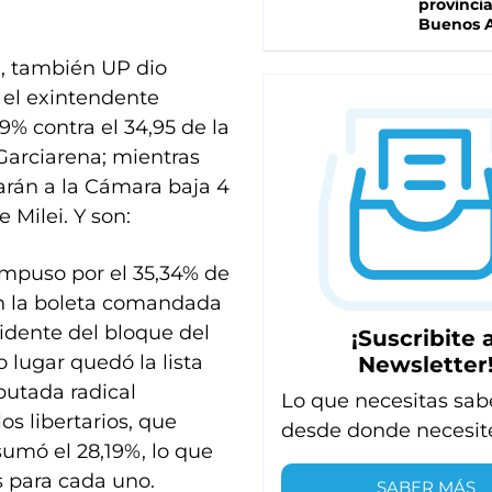
provinci
Buenos A
1, también UP dio
 el exintendente
% contra el 34,95 de la
Garciarena; mientras
rán a la Cámara baja 4
 Milei. Y son:
impuso por el 35,34% de
con la boleta comandada
idente del bloque del
¡Suscribite a
 lugar quedó la lista
Newsletter
putada radical
Lo que necesitas sab
os libertarios, que
desde donde necesit
umó el 28,19%, lo que
s para cada uno.
SABER MÁS