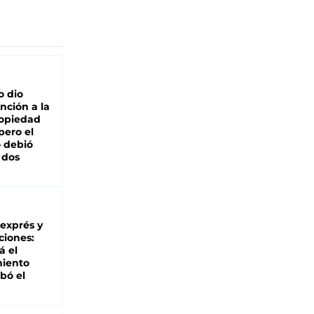
o dio
nción a la
ropiedad
pero el
 debió
 dos
 exprés y
ciones:
á el
miento
bó el