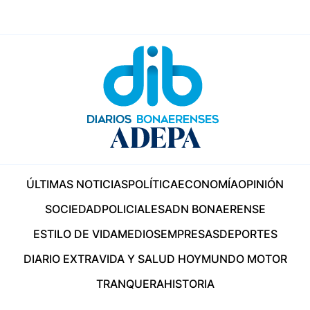
ÚLTIMAS NOTICIAS
POLÍTICA
ECONOMÍA
OPINIÓN
SOCIEDAD
POLICIALES
ADN BONAERENSE
ESTILO DE VIDA
MEDIOS
EMPRESAS
DEPORTES
DIARIO EXTRA
VIDA Y SALUD HOY
MUNDO MOTOR
TRANQUERA
HISTORIA