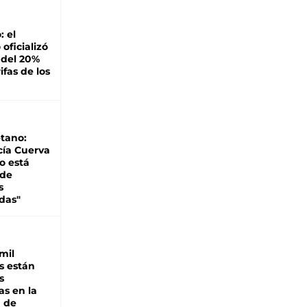
: el
oficializó
 del 20%
ifas de los
tano:
cía Cuerva
o está
 de
s
das"
mil
s están
s
as en la
a de