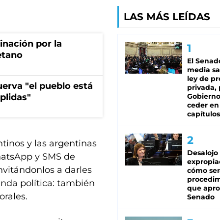
LAS MÁS LEÍDAS
rinación por la
etano
El Senad
media sa
ley de p
erva "el pueblo está
privada, 
plidas"
Gobierno
ceder en
capítulos
ntinos y las argentinas
Desalojo
hatsApp y SMS de
expropia
nvitándonlos a darles
cómo ser
procedi
anda política: también
que apro
orales.
Senado