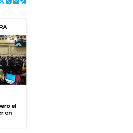
ORA
ero el
er en