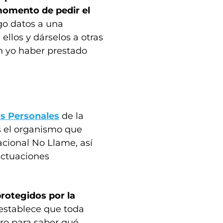
 momento de pedir el
ego datos a una
llos y dárselos a otras
n yo haber prestado
os Personales
de la
s el organismo que
acional No Llame, así
actuaciones
rotegidos por la
 establece que toda
ro para saber qué