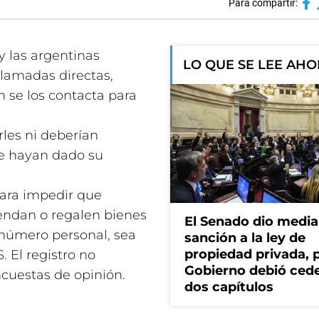
Para compartir:
y las argentinas
LO QUE SE LEE AH
llamadas directas,
se los contacta para
les ni deberían
e hayan dado su
para impedir que
vendan o regalen bienes
El Senado dio media
 número personal, sea
sanción a la ley de
propiedad privada, p
 El registro no
Gobierno debió ced
ncuestas de opinión.
dos capítulos