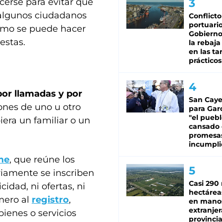
rse para evitar que
 algunos ciudadanos
Conflicto
portuario
 cómo se puede hacer
Gobierno 
estas.
la rebaja
en las tar
prácticos
 por llamadas y por
San Caye
nes de uno u otro
para Gar
"el puebl
iera un familiar o un
cansado
promesa
incumpli
me
, que reúne los
iamente se inscriben
Casi 290 
idad, ni ofertas, ni
hectárea
mero al
registro
,
en mano
extranjer
bienes o servicios
provinci