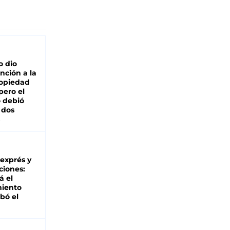
o dio
nción a la
ropiedad
pero el
 debió
 dos
 exprés y
ciones:
á el
miento
bó el