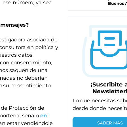
e ese número, ya sea
Buenos A
s mensajes?
estigadora asociada de
consultora en política y
uestros datos
s con consentimiento,
nos saquen de una
lamadas no deberían
¡Suscribite a
o su consentimiento
Newsletter
Lo que necesitas sab
o de Protección de
desde donde necesit
 porteña, señaló
en
SABER MÁS
an estar vendiéndole