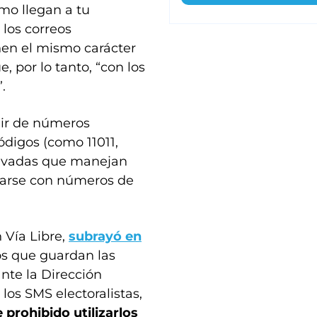
ómo llegan a tu
 los correos
enen el mismo carácter
e, por lo tanto, “con los
.
nir de números
códigos (como 11011,
rivadas que manejan
tarse con números de
 Vía Libre,
subrayó en
os que guardan las
ante la Dirección
los SMS electoralistas,
 prohibido utilizarlos