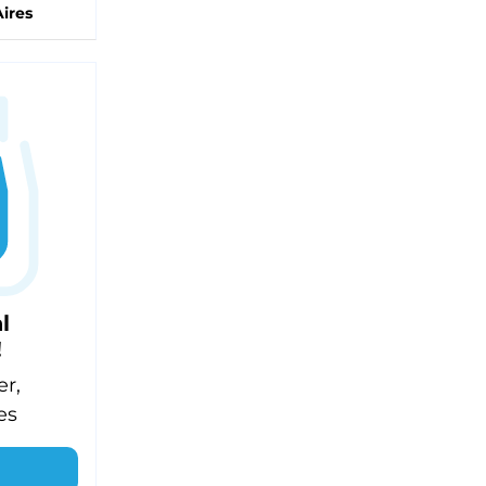
ires
l
!
er,
es