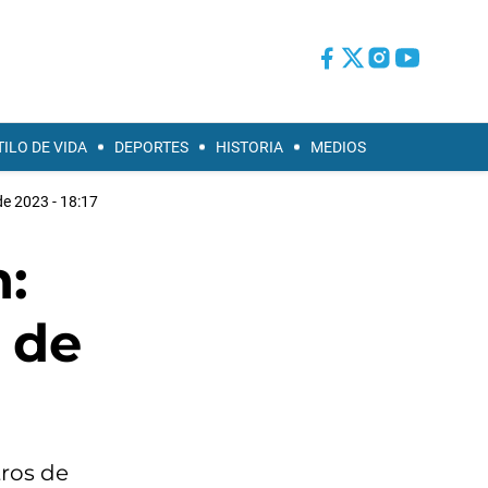
TILO DE VIDA
DEPORTES
HISTORIA
MEDIOS
e 2023 - 18:17
:
o de
tros de