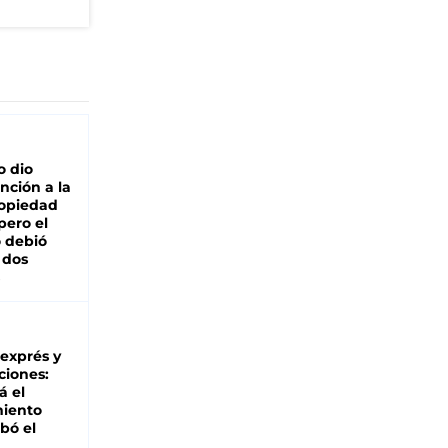
"
o dio
nción a la
ropiedad
pero el
 debió
 dos
 exprés y
ciones:
á el
miento
bó el