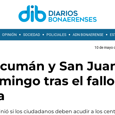
OPINIÓN
SOCIEDAD
POLICIALES
ADN BONAERENSE
ES
10 de mayo d
ucumán y San Juan
mingo tras el fall
a
finió si los ciudadanos deben acudir a los cen