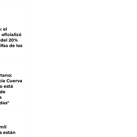
: el
oficializó
 del 20%
ifas de los
tano:
cía Cuerva
o está
 de
s
das"
mil
s están