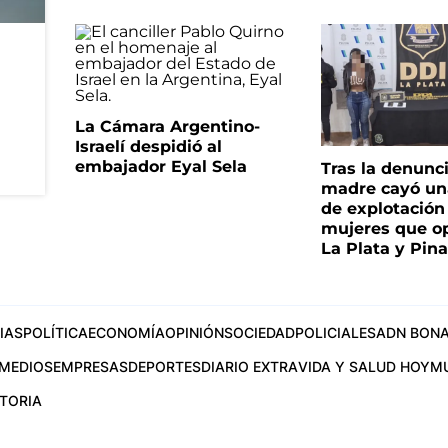
La Cámara Argentino-
Israelí despidió al
embajador Eyal Sela
Tras la denunc
madre cayó un
de explotación
mujeres que o
La Plata y Pin
IAS
POLÍTICA
ECONOMÍA
OPINIÓN
SOCIEDAD
POLICIALES
ADN BONA
MEDIOS
EMPRESAS
DEPORTES
DIARIO EXTRA
VIDA Y SALUD HOY
M
STORIA