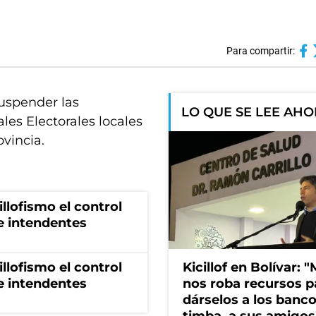
Para compartir:
suspender las
LO QUE SE LEE AH
les Electorales locales
vincia.
illofismo el control
de intendentes
illofismo el control
Kicillof en Bolívar: "
de intendentes
nos roba recursos p
dárselos a los bancos