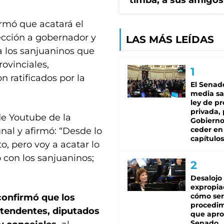
timba, a sus amigos
rmó que acatará el
ección a gobernador y
LAS MÁS LEÍDAS
 los sanjuaninos que
ovinciales,
n ratificados por la
El Senad
media sa
ley de p
privada, 
de Youtube de la
Gobierno
ceder en
nal y afirmó: “Desde lo
capítulos
o, pero voy a acatar lo
 con los sanjuaninos;
Desalojo
expropia
cómo ser
confirmó que los
procedi
ntendentes, diputados
que apro
Senado