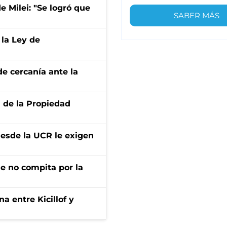
de Milei: "Se logró que
SABER MÁS
 la Ley de
e cercanía ante la
d de la Propiedad
desde la UCR le exigen
ue no compita por la
a entre Kicillof y