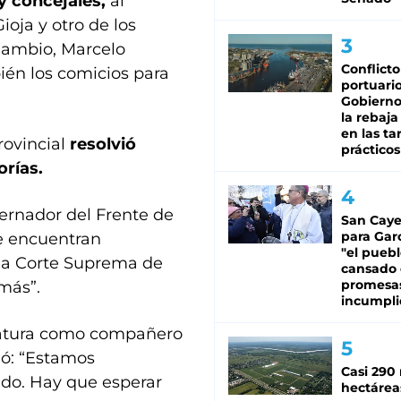
y concejales,
al
ioja y otro de los
 Cambio, Marcelo
Conflicto
én los comicios para
portuario
Gobierno 
la rebaja
en las tar
rovincial
resolvió
prácticos
orías.
ernador del Frente de
San Caye
para Gar
se encuentran
"el puebl
e la Corte Suprema de
cansado
promesa
 más”.
incumpli
idatura como compañero
ió: “Estamos
Casi 290 
ndo. Hay que esperar
hectárea