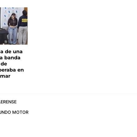
ia de una
a banda
 de
peraba en
amar
ERENSE
UNDO MOTOR