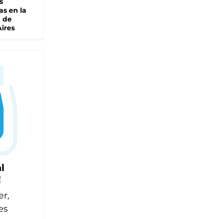
s
as en la
a de
ires
l
!
er,
es