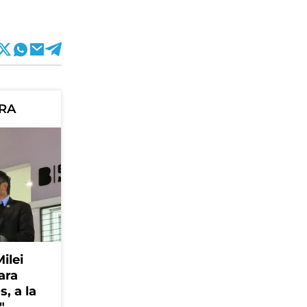
ORA
Milei
ara
, a la