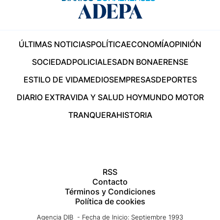
ÚLTIMAS NOTICIAS
POLÍTICA
ECONOMÍA
OPINIÓN
SOCIEDAD
POLICIALES
ADN BONAERENSE
ESTILO DE VIDA
MEDIOS
EMPRESAS
DEPORTES
DIARIO EXTRA
VIDA Y SALUD HOY
MUNDO MOTOR
TRANQUERA
HISTORIA
RSS
Contacto
Términos y Condiciones
Política de cookies
Agencia DIB - Fecha de Inicio: Septiembre 1993