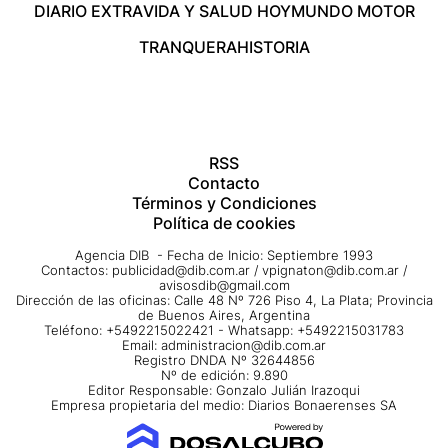
DIARIO EXTRA
VIDA Y SALUD HOY
MUNDO MOTOR
TRANQUERA
HISTORIA
RSS
Contacto
Términos y Condiciones
Política de cookies
Agencia DIB - Fecha de Inicio: Septiembre 1993
Contactos:
publicidad@dib.com.ar
/
vpignaton@dib.com.ar
/
avisosdib@gmail.com
Dirección de las oficinas: Calle 48 Nº 726 Piso 4, La Plata; Provincia
de Buenos Aires, Argentina
Teléfono: +5492215022421 - Whatsapp: +5492215031783
Email:
administracion@dib.com.ar
Registro DNDA Nº 32644856
Nº de edición: 9.890
Editor Responsable: Gonzalo Julián Irazoqui
Empresa propietaria del medio: Diarios Bonaerenses SA