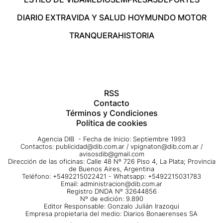
DIARIO EXTRA
VIDA Y SALUD HOY
MUNDO MOTOR
TRANQUERA
HISTORIA
RSS
Contacto
Términos y Condiciones
Política de cookies
Agencia DIB - Fecha de Inicio: Septiembre 1993
Contactos:
publicidad@dib.com.ar
/
vpignaton@dib.com.ar
/
avisosdib@gmail.com
Dirección de las oficinas: Calle 48 Nº 726 Piso 4, La Plata; Provincia
de Buenos Aires, Argentina
Teléfono: +5492215022421 - Whatsapp: +5492215031783
Email:
administracion@dib.com.ar
Registro DNDA Nº 32644856
Nº de edición: 9.890
Editor Responsable: Gonzalo Julián Irazoqui
Empresa propietaria del medio: Diarios Bonaerenses SA