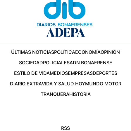
ÚLTIMAS NOTICIAS
POLÍTICA
ECONOMÍA
OPINIÓN
SOCIEDAD
POLICIALES
ADN BONAERENSE
ESTILO DE VIDA
MEDIOS
EMPRESAS
DEPORTES
DIARIO EXTRA
VIDA Y SALUD HOY
MUNDO MOTOR
TRANQUERA
HISTORIA
RSS