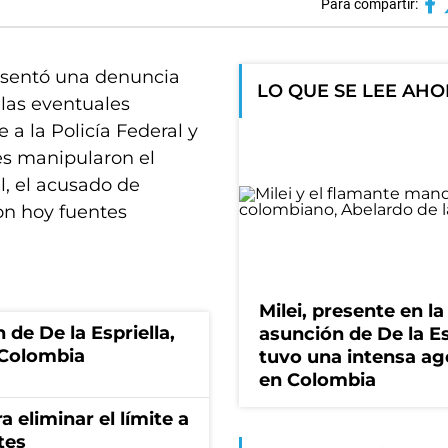
Para compartir:
esentó una denuncia
LO QUE SE LEE AH
 las eventuales
a la Policía Federal y
es manipularon el
, el acusado de
ron hoy fuentes
Milei, presente en la
 de De la Espriella,
asunción de De la Es
 Colombia
tuvo una intensa a
en Colombia
a eliminar el límite a
tes