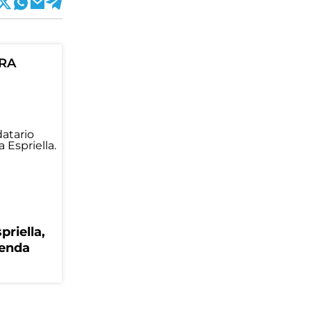
ORA
priella,
genda