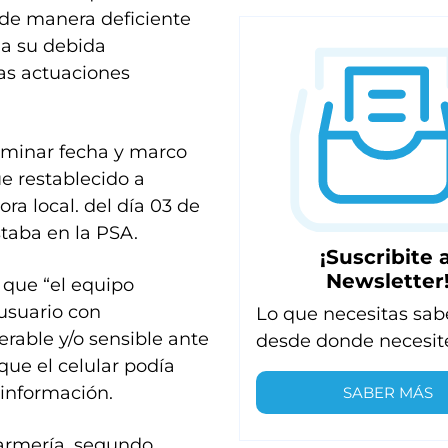
a de manera deficiente
 a su debida
as actuaciones
erminar fecha y marco
e restablecido a
ora local. del día 03 de
staba en la PSA.
¡Suscribite a
Newsletter
 que “el equipo
usuario con
Lo que necesitas sab
rable y/o sensible ante
desde donde necesit
que el celular podía
 información.
SABER MÁS
darmería, segundo