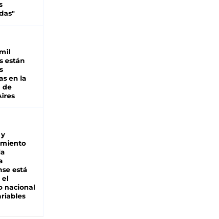
s
das"
mil
s están
s
as en la
a de
ires
 y
miento
la
a
se está
 el
 nacional
riables