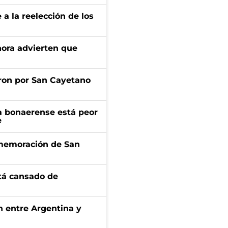
e a la reelección de los
ahora advierten que
ron por San Cayetano
a bonaerense está peor
e
onmemoración de San
stá cansado de
ón entre Argentina y