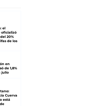
: el
oficializó
 del 20%
ifas de los
ión en
ó de 1,8%
 julio
tano:
cía Cuerva
o está
 de