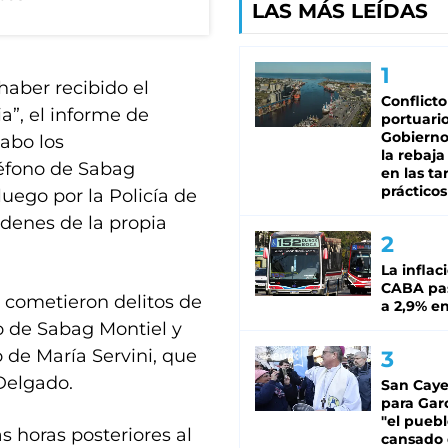
LAS MÁS LEÍDAS
haber recibido el
Conflicto
ia”, el informe de
portuario
Gobierno 
abo los
la rebaja
léfono de Sabag
en las tar
prácticos
luego por la Policía de
denes de la propia
La inflac
CABA pas
 cometieron delitos de
a 2,9% en
o de Sabag Montiel y
o de María Servini, que
 Delgado.
San Caye
para Gar
"el puebl
s horas posteriores al
cansado