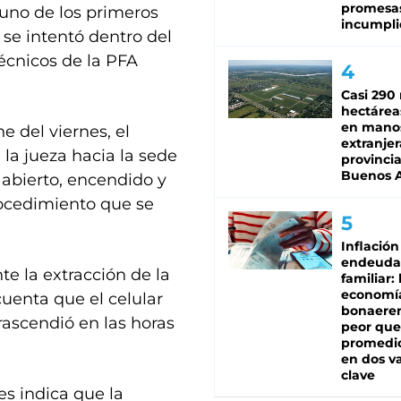
promesa
 uno de los primeros
incumpli
n se intentó dentro del
écnicos de la PFA
Casi 290 
hectárea
en mano
e del viernes, el
extranjer
 la jueza hacia la sede
provinci
Buenos A
 abierto, encendido y
procedimiento que se
Inflación
endeuda
e la extracción de la
familiar: 
economí
cuenta que el celular
bonaeren
rascendió en las horas
peor que
promedio
en dos va
clave
es indica que la