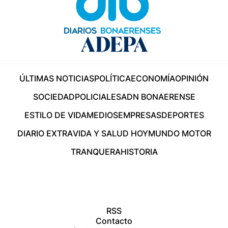
ÚLTIMAS NOTICIAS
POLÍTICA
ECONOMÍA
OPINIÓN
SOCIEDAD
POLICIALES
ADN BONAERENSE
ESTILO DE VIDA
MEDIOS
EMPRESAS
DEPORTES
DIARIO EXTRA
VIDA Y SALUD HOY
MUNDO MOTOR
TRANQUERA
HISTORIA
RSS
Contacto