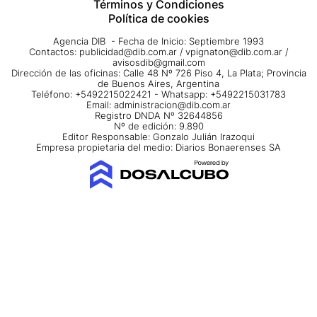
Términos y Condiciones
Política de cookies
Agencia DIB - Fecha de Inicio: Septiembre 1993
Contactos:
publicidad@dib.com.ar
/
vpignaton@dib.com.ar
/
avisosdib@gmail.com
Dirección de las oficinas: Calle 48 Nº 726 Piso 4, La Plata; Provincia
de Buenos Aires, Argentina
Teléfono: +5492215022421 - Whatsapp: +5492215031783
Email:
administracion@dib.com.ar
Registro DNDA Nº 32644856
Nº de edición: 9.890
Editor Responsable: Gonzalo Julián Irazoqui
Empresa propietaria del medio: Diarios Bonaerenses SA