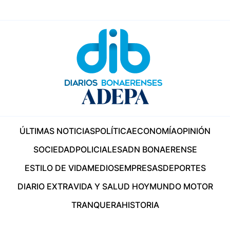
ÚLTIMAS NOTICIAS
POLÍTICA
ECONOMÍA
OPINIÓN
SOCIEDAD
POLICIALES
ADN BONAERENSE
ESTILO DE VIDA
MEDIOS
EMPRESAS
DEPORTES
DIARIO EXTRA
VIDA Y SALUD HOY
MUNDO MOTOR
TRANQUERA
HISTORIA