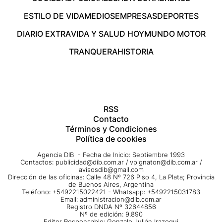
ESTILO DE VIDA
MEDIOS
EMPRESAS
DEPORTES
DIARIO EXTRA
VIDA Y SALUD HOY
MUNDO MOTOR
TRANQUERA
HISTORIA
RSS
Contacto
Términos y Condiciones
Política de cookies
Agencia DIB - Fecha de Inicio: Septiembre 1993
Contactos:
publicidad@dib.com.ar
/
vpignaton@dib.com.ar
/
avisosdib@gmail.com
Dirección de las oficinas: Calle 48 Nº 726 Piso 4, La Plata; Provincia
de Buenos Aires, Argentina
Teléfono: +5492215022421 - Whatsapp: +5492215031783
Email:
administracion@dib.com.ar
Registro DNDA Nº 32644856
Nº de edición: 9.890
Editor Responsable: Gonzalo Julián Irazoqui