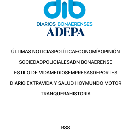
ÚLTIMAS NOTICIAS
POLÍTICA
ECONOMÍA
OPINIÓN
SOCIEDAD
POLICIALES
ADN BONAERENSE
ESTILO DE VIDA
MEDIOS
EMPRESAS
DEPORTES
DIARIO EXTRA
VIDA Y SALUD HOY
MUNDO MOTOR
TRANQUERA
HISTORIA
RSS